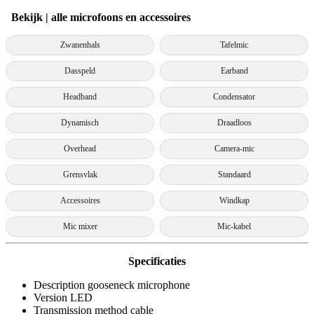
Bekijk | alle microfoons en accessoires
Zwanenhals
Tafelmic
Dasspeld
Earband
Headband
Condensator
Dynamisch
Draadloos
Overhead
Camera-mic
Grensvlak
Standaard
Accessoires
Windkap
Mic mixer
Mic-kabel
Specificaties
Description gooseneck microphone
Version LED
Transmission method cable