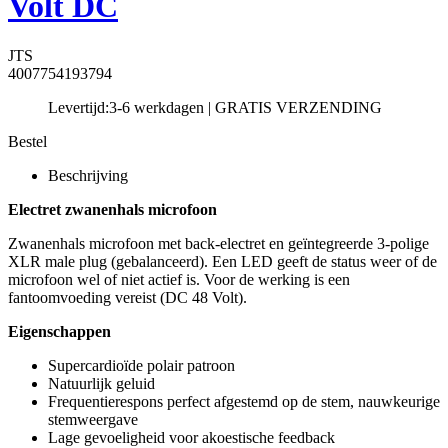
Volt DC
JTS
4007754193794
Levertijd:
3-6 werkdagen | GRATIS VERZENDING
Bestel
Beschrijving
Electret zwanenhals microfoon
Zwanenhals microfoon met back-electret en geïntegreerde 3-polige
XLR male plug (gebalanceerd). Een LED geeft de status weer of de
microfoon wel of niet actief is. Voor de werking is een
fantoomvoeding vereist (DC 48 Volt).
Eigenschappen
Supercardioïde polair patroon
Natuurlijk geluid
Frequentierespons perfect afgestemd op de stem, nauwkeurige
stemweergave
Lage gevoeligheid voor akoestische feedback