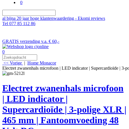
0
al bijna 20 jaar hoge klantenwaardering - Ekomi reviews
Tel 077 85 112 86
GRATIS verzending v.a. € 60,-
0
<< Vorige
|
Home
Monacor
Electret zwanenhals microfoon | LED indicator | Supercardioïde | 
Electret zwanenhals microfoon
| LED indicator |
Supercardioïde | 3-polige XLR |
465 mm | Fantoomvoeding 48