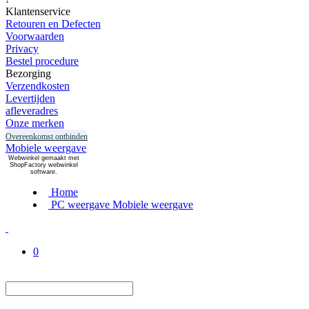
Klantenservice
Retouren en Defecten
Voorwaarden
Privacy
Bestel procedure
Bezorging
Verzendkosten
Levertijden
afleveradres
Onze merken
Overeenkomst ontbinden
Mobiele weergave
Webwinkel gemaakt met
ShopFactory webwinkel
software.
Home
PC weergave
Mobiele weergave
0