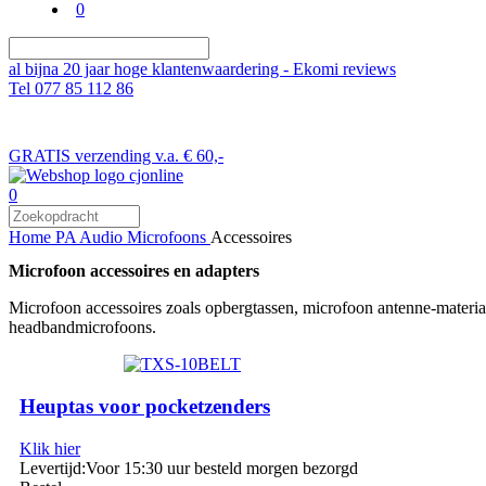
0
al bijna 20 jaar hoge klantenwaardering - Ekomi reviews
Tel 077 85 112 86
GRATIS verzending v.a. € 60,-
0
Home
PA Audio
Microfoons
Accessoires
Microfoon accessoires en adapters
Microfoon accessoires zoals opbergtassen, microfoon antenne-materia
headbandmicrofoons.
Heuptas voor pocketzenders
Klik hier
Levertijd:
Voor 15:30 uur besteld morgen bezorgd