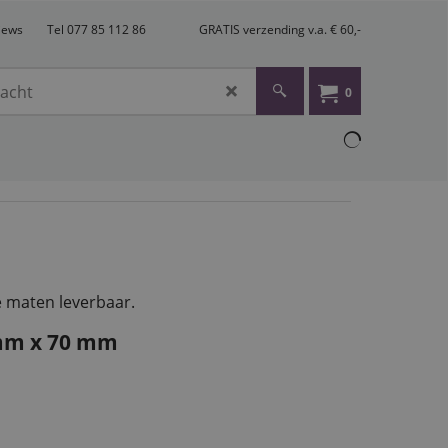
views
Tel 077 85 112 86
GRATIS verzending v.a. € 60,-
0
e maten leverbaar.
 mm x 70 mm