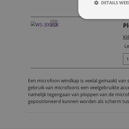
DETAILS WE
P
Kli
Le
Een microfoon windkap is veelal gemaakt van 
gebruik van microfoons een veelgebruikte acc
namelijk tegengaan van ploppen van de microfo
gepositioneerd kunnen worden als scherm tus