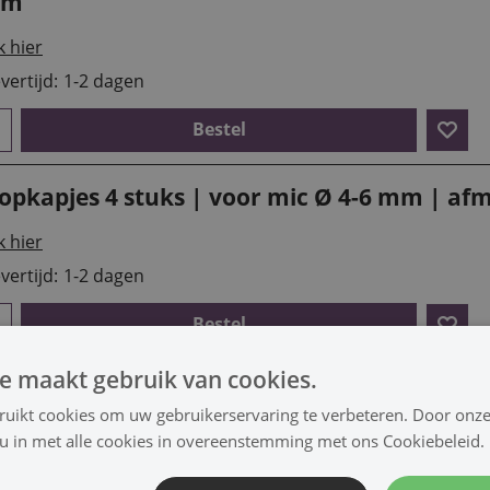
m
k hier
vertijd:
1-2 dagen
Bestel
lopkapjes 4 stuks | voor mic Ø 4-6 mm | a
k hier
vertijd:
1-2 dagen
Bestel
e maakt gebruik van cookies.
lopkap | voor mic Ø 4-6 mm | afm. Ø 17 m
ruikt cookies om uw gebruikerservaring te verbeteren. Door onze
k hier
 u in met alle cookies in overeenstemming met ons Cookiebeleid.
vertijd:
1-2 dagen