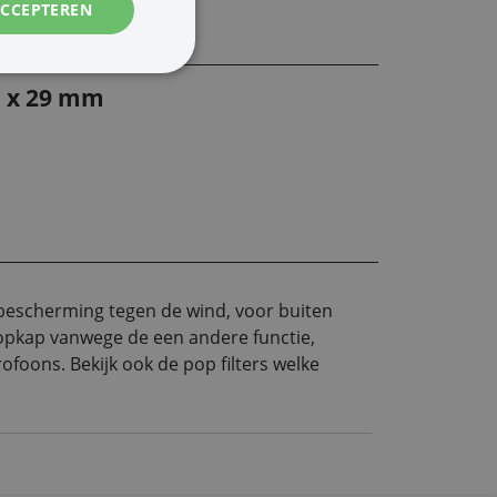
ACCEPTEREN
m x 29 mm
bescherming tegen de wind, voor buiten
lopkap vanwege de een andere functie,
foons. Bekijk ook de pop filters welke