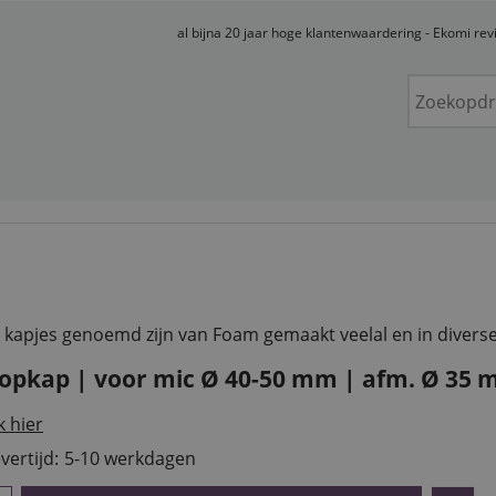
al bijna 20 jaar hoge klantenwaardering - Ekomi re
 kapjes genoemd zijn van Foam gemaakt veelal en in divers
lopkap | voor mic Ø 40-50 mm | afm. Ø 35
k hier
vertijd:
5-10 werkdagen