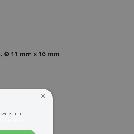
fm. Ø 11 mm x 16 mm
×
m x 29 mm
 website te
Lees verder