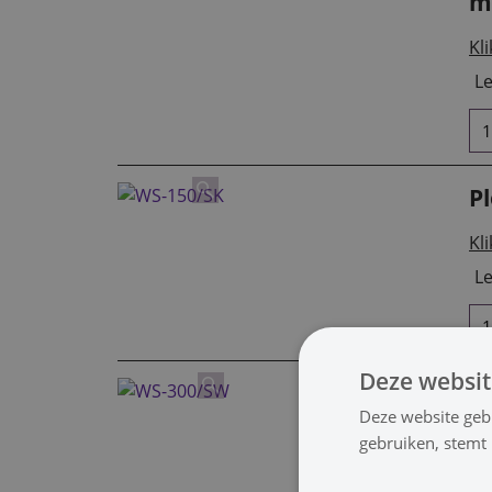
m
Kli
Le
P
Kli
Le
Deze websit
P
Deze website geb
Kli
gebruiken, stemt
Le