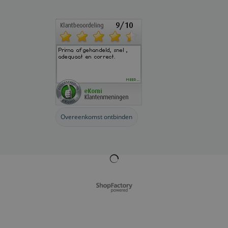
Overeenkomst ontbinden
Webwinkel gemaakt met
ShopFactory webwinkel
software.