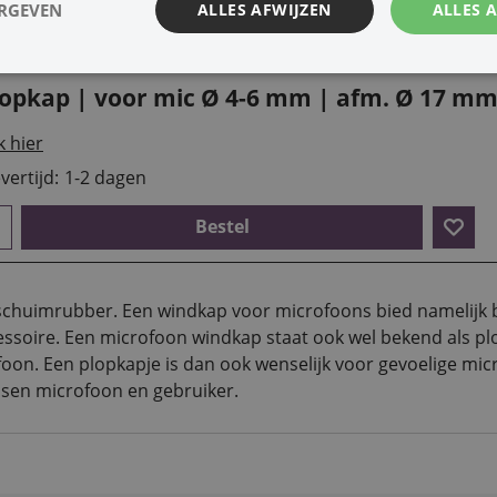
ERGEVEN
ALLES AFWIJZEN
ALLES 
Bestel
lopkap | voor mic Ø 4-6 mm | afm. Ø 17 m
k hier
vertijd:
1-2 dagen
Bestel
schuimrubber. Een windkap voor microfoons bied namelijk 
essoire. Een microfoon windkap staat ook wel bekend als p
on. Een plopkapje is dan ook wenselijk voor gevoelige micro
sen microfoon en gebruiker.