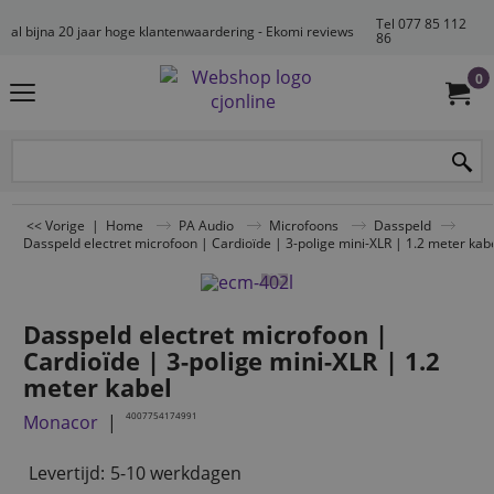
Tel 077 85 112
al bijna 20 jaar hoge klantenwaardering - Ekomi reviews
86
0
<< Vorige
|
Home
PA Audio
Microfoons
Dasspeld
Dasspeld electret microfoon | Cardioïde | 3-polige mini-XLR | 1.2 meter kab
Dasspeld electret microfoon |
Cardioïde | 3-polige mini-XLR | 1.2
meter kabel
4007754174991
Monacor
Levertijd:
5-10 werkdagen