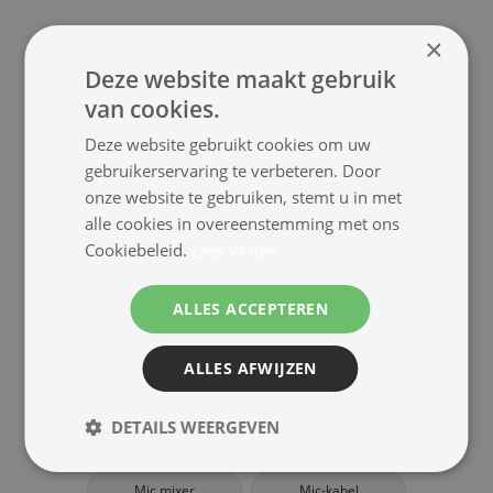
×
Bekijk | alle microfoons en
Deze website maakt gebruik
accessoires
van cookies.
Dasspeld
Earband
Deze website gebruikt cookies om uw
gebruikerservaring te verbeteren. Door
Headband
Condensator
onze website te gebruiken, stemt u in met
alle cookies in overeenstemming met ons
Dynamisch
Draadloos
Cookiebeleid.
Lees verder
Overhead
Tafelmic
ALLES ACCEPTEREN
Zwanenhals
Camera-mic
ALLES AFWIJZEN
Grensvlak
Standaard
DETAILS WEERGEVEN
Accessoires
Windkap
Mic mixer
Mic-kabel