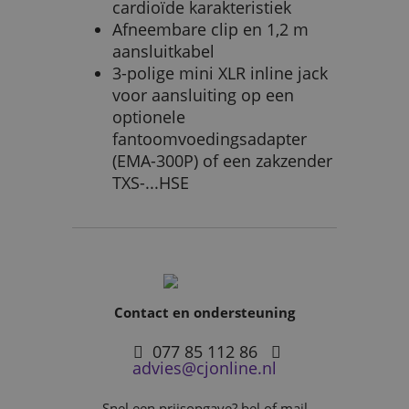
cardioïde karakteristiek
Afneembare clip en 1,2 m
aansluitkabel
3-polige mini XLR inline jack
voor aansluiting op een
optionele
fantoomvoedingsadapter
(EMA-300P) of een zakzender
TXS-...HSE
Contact en ondersteuning
077 85 112 86
advies@cjonline.nl
Snel een prijsopgave? bel of mail