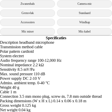
Zwanenhals
Camera-mic
Grensvlak
Standaard
Accessoires
Windkap
Mic mixer
Mic-kabel
Specificaties
Description headband microphone
Transmission method cable
Polar pattern cardioid
System electret
Audio frequency range 100-12,000 Hz
Nominal impedance 2.2 kΩ
Sensitivity 8.5 mV/Pa
Max. sound pressure 110 dB
Power supply DC 2-10 V
Admiss. ambient temp. 0-40 °C
Weight 40 g
Cable 1 m
Connection 3.5 mm mono plug, screw-in, 7.8 mm outside thread
Packing dimensions (W x H x L) 0.14 x 0.06 x 0.18 m
Gross weight 0.125 kg
Net weight 0.04 kg