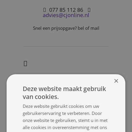
077 85 112 86
advies@cjonline.nl
Snel een prijsopgave? bel of mail
Inhoud verpakking
×
Deze website maakt gebruik
1x Headband microfoon
van cookies.
handleiding
Deze website gebruikt cookies om uw
gebruikerservaring te verbeteren. Door
onze website te gebruiken, stemt u in met
Downloads
alle cookies in overeenstemming met ons