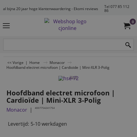
Tel 077 85 112
al bijna 20 jaar hoge klantenwaardering - Ekomi reviews
86
0
<< Vorige
|
Home
Monacor
Hoofdband electret microfoon | Cardioïde | Mini-XLR 3-Polig
Hoofdband electret microfoon |
Cardioïde | Mini-XLR 3-Polig
4007754241754
Monacor
Levertijd:
5-10 werkdagen