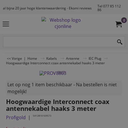
Tel 077 85 112
al bijna 20 jaar hoge klantenwaardering - Ekomi reviews
86
0
<< Vorige
|
Home
Kabels
Antenne
IEC Plug
Hoogwaardige Interconnect coax antennekabel haaks 3 meter
Let op nog 1 item beschikbaar - Na bestellen is niet
mogelijk!
Hoogwaardige Interconnect coax
antennekabel haaks 3 meter
5412810169573
Profigold