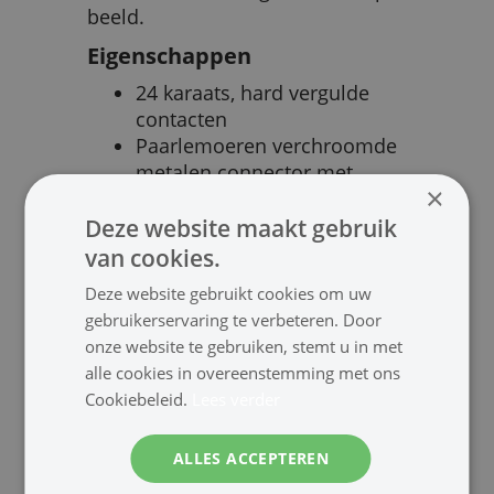
beeld.
Eigenschappen
24 karaats, hard vergulde
contacten
Paarlemoeren verchroomde
metalen connector met
×
metalen inwendige
behuizing
Deze website maakt gebruik
Zilveren soldering
van cookies.
Uiterst flexibele kabelmantel
Deze website gebruikt cookies om uw
aan buitenzijde
gebruikerservaring te verbeteren. Door
Geleiders van 99,996%
onze website te gebruiken, stemt u in met
zuurstofvrij koper
alle cookies in overeenstemming met ons
Meervoudige afscherming
Cookiebeleid.
Lees verder
Kwalitatief hoogstaande FPE-
isolatie
ALLES ACCEPTEREN
Interference Absorption
Technology