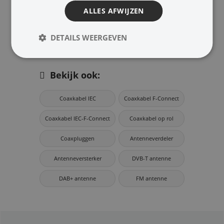
Afscherming groter dan 110
ALLES AFWIJZEN
dB
DETAILS WEERGEVEN
Bekijk ook:
Coaxkabel IEC
Coaxkabel F-Connect
Coaxkabel IEC-F-Connect
Coaxkabel op rol
Coaxpluggen
Antenneverdeler
Antenneversterker
DVB-T antenne
DAB+ antenne
FM antenne