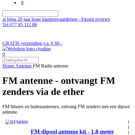
0
al bijna 20 jaar hoge klantenwaardering - Ekomi reviews
Tel 077 85 112 86
GRATIS verzending v.a. € 60,-
0
Home
Antenne
FM Radio antenne
FM antenne - ontvangt FM
zenders via de ether
FM binnen en buitenantennes, ontvang FM zenders met een dipool
antenne.
!
!
FM dipool antenne kit - 1.8 meter
!