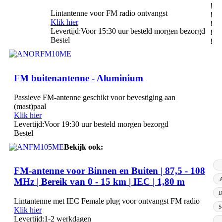
!
Lintantenne voor FM radio ontvangst
!
Klik hier
!
Levertijd:
Voor 15:30 uur besteld morgen bezorgd
!
Bestel
!
FM buitenantenne - Aluminium
Passieve FM-antenne geschikt voor bevestiging aan
(mast)paal
Klik hier
Levertijd:
Voor 19:30 uur besteld morgen bezorgd
Bestel
Bekijk ook:
FM-antenne voor Binnen en Buiten | 87,5 - 108
A
MHz | Bereik van 0 - 15 km | IEC | 1,80 m
D
Lintantenne met IEC Female plug voor ontvangst FM radio
S
Klik hier
Levertijd:
1-2 werkdagen