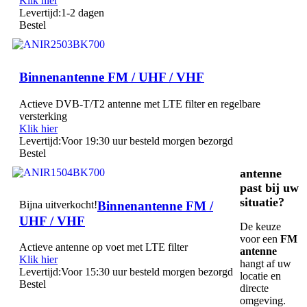
Klik hier
Levertijd:
1-2 dagen
Bestel
Binnenantenne FM / UHF / VHF
Actieve DVB-T/T2 antenne met LTE filter en regelbare
versterking
Klik hier
Levertijd:
Voor 19:30 uur besteld morgen bezorgd
Bestel
antenne
past bij uw
situatie?
Bijna uitverkocht!
Binnenantenne FM /
UHF / VHF
De keuze
voor een
FM
Actieve antenne op voet met LTE filter
antenne
Klik hier
hangt af uw
Levertijd:
Voor 15:30 uur besteld morgen bezorgd
locatie en
Bestel
directe
omgeving.