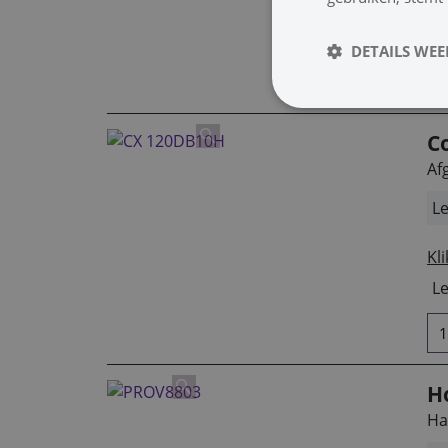
Kli
Le
DETAILS WE
C
Af
Le
Kli
Le
H
Ha