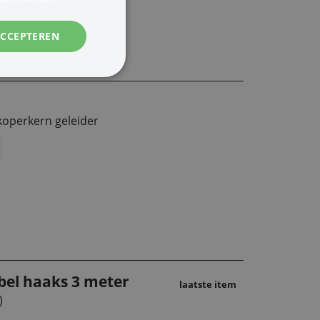
ACCEPTEREN
koperkern geleider
el haaks 3 meter
laatste item
)