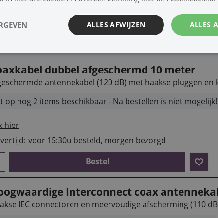
k hier
vertijd:
15:30u besteld, morgen bezorgd
ERGEVEN
ALLES AFWIJZEN
ALLES 
Bestel
oaxkabel dubbel afgeschermd 10 meter
geschermde antennekabel (120 dB) met haakse pluggen en 
t op nog 2 items beschikbaar - Na bestellen is niet mogelijk!
k hier
vertijd:
voor 15:30u besteld, morgen bezorgd
Bestel
oogwaardige Interconnect coax antennekab
akse IEC connectoren en meervoudige afscherming (110 dB