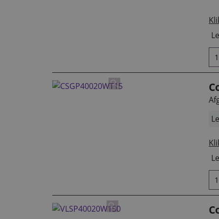
Kli
Le
Co
Af
Le
Kli
Le
C