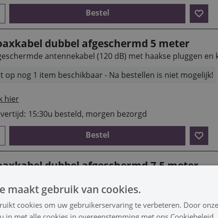
Bestel
oaxkabel dubbel afgeschermd 5 meter
geschermde antennekabel (120 dB) met haakse pluggen en 
t op nog 1 item beschikbaar - Na bestellen is niet mogelijk!
k hier
vertijd:
15:30u besteld, morgen bezorgd
Bestel
oaxkabel dubbel afgeschermd 7.5 meter
geschermde antennekabel (120 dB) met haakse pluggen en 
e maakt gebruik van cookies.
t op nog 2 items beschikbaar - Na bestellen is niet mogelijk!
ruikt cookies om uw gebruikerservaring te verbeteren. Door onze
 u in met alle cookies in overeenstemming met ons Cookiebeleid.