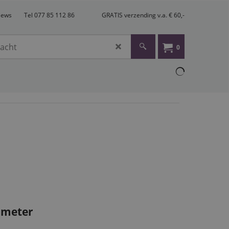
views
Tel 077 85 112 86
GRATIS verzending v.a. € 60,-
0
 meter