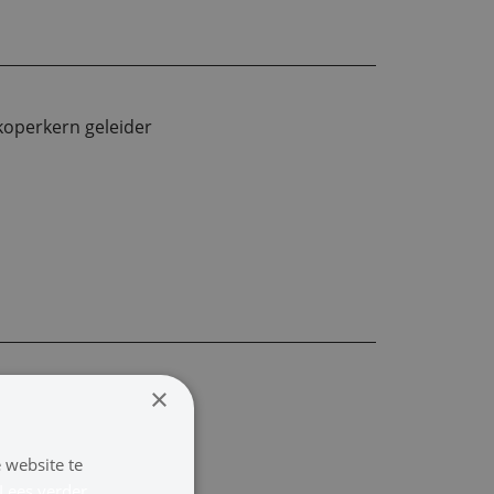
koperkern geleider
×
koperkern geleider
 website te
Lees verder