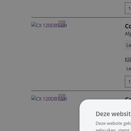
C
Af
Le
Kli
Le
C
Af
Deze websit
Le
Deze website geb
gebruiken, stemt