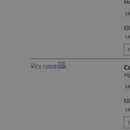
Me
Le
Kli
Le
C
Af
Le
Kli
Le