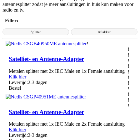
antennesplitter zodat je meer aansluitingen in huis kun maken voor
radio en tv.
Filter:
Splitter
Aftakker
!
!
!
Satelliet- en Antenne-Adapter
!
!
Metalen splitter met 2x IEC Male en 1x Female aansluiting
!
Klik hier
!
Levertijd:
2-3 dagen
!
Bestel
!
!
!
!
Satelliet- en Antenne-Adapter
Metalen splitter met 1x IEC Male en 2x Female aansluiting
Klik hier
Levertijd:
2-3 dagen