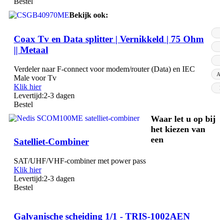
Bestel
Bekijk ook:
Coax Tv en Data splitter | Vernikkeld | 75 Ohm
|| Metaal
Verdeler naar F-connect voor modem/router (Data) en IEC
A
Male voor Tv
Klik hier
Levertijd:
2-3 dagen
Bestel
Waar let u op bij
het kiezen van
een
Satelliet-Combiner
SAT/UHF/VHF-combiner met power pass
Klik hier
Levertijd:
2-3 dagen
Bestel
Galvanische scheiding 1/1 - TRIS-1002AEN