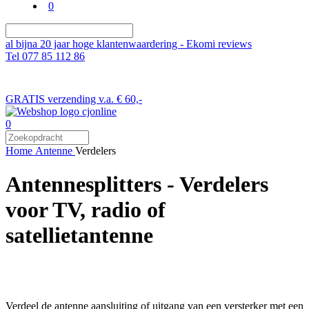
0
al bijna 20 jaar hoge klantenwaardering - Ekomi reviews
Tel 077 85 112 86
GRATIS verzending v.a. € 60,-
0
Home
Antenne
Verdelers
Antennesplitters - Verdelers
voor TV, radio of
satellietantenne
Verdeel de antenne aansluiting of uitgang van een versterker met een