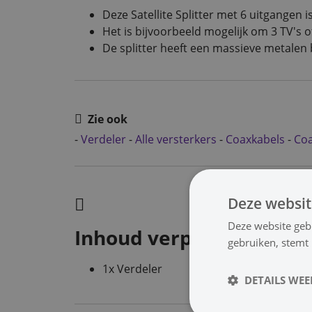
Deze Satellite Splitter met 6 uitgangen i
Het is bijvoorbeeld mogelijk om 3 TV's 
De splitter heeft een massieve metalen
Zie ook
-
Verdeler
-
Alle versterkers
-
Coaxkabels
-
Co
Deze websit
Deze website geb
Inhoud verpakking
gebruiken, stemt
1x Verdeler
DETAILS WE