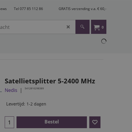
views
Tel 077 85 112 86
GRATIS verzending v.a. € 60,-
0
Satellietsplitter 5-2400 MHz
5412810298389
Nedis
Levertijd:
1-2 dagen
Bestel