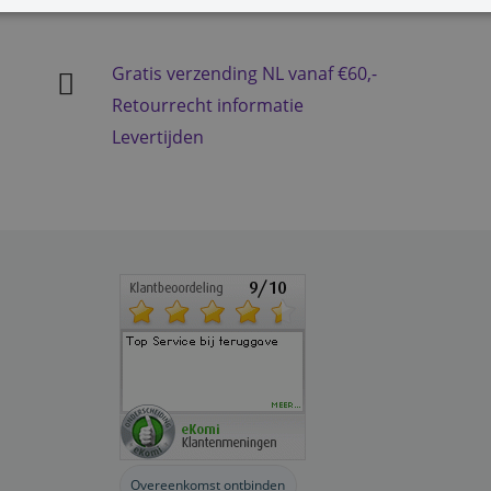
Gratis verzending NL vanaf €60,-
Retourrecht informatie
Levertijden
Overeenkomst ontbinden