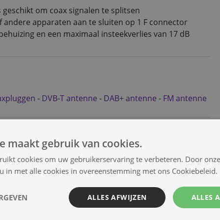
s geschikt om coax signalen te splitsen
of andere apparaten aan te sluiten op 1 F connector
 behuizing en een maximaal insteekverlies van 17 dB
axpluggen
-
DVB-T antenne
-
DAB+ antenne
-
FM antenne
e maakt gebruik van cookies.
ruikt cookies om uw gebruikerservaring te verbeteren. Door onze
Downloads
 u in met alle cookies in overeenstemming met ons Cookiebeleid.
-
ERGEVEN
ALLES AFWIJZEN
ALLES 