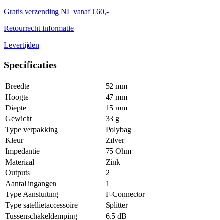
Gratis verzending NL vanaf €60,-
Retourrecht informatie
Levertijden
Specificaties
Breedte
52 mm
Hoogte
47 mm
Diepte
15 mm
Gewicht
33 g
Type verpakking
Polybag
Kleur
Zilver
Impedantie
75 Ohm
Materiaal
Zink
Outputs
2
Aantal ingangen
1
Type Aansluiting
F-Connector
Type satellietaccessoire
Splitter
Tussenschakeldemping
6.5 dB