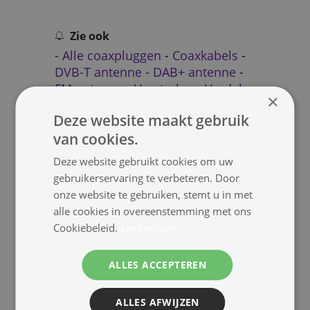
Zie ook
-
Alle coaxpluggen
-
Coaxkabels
-
DVB-T antenne
-
DAB+ antenne
-
FM antenne
-
Versterker
-
Verdeler
×
Deze website maakt gebruik
van cookies.
Deze website gebruikt cookies om uw
gebruikerservaring te verbeteren. Door
Inhoud verpakking
onze website te gebruiken, stemt u in met
alle cookies in overeenstemming met ons
2x Connector Female
Cookiebeleid.
Lees verder
ALLES ACCEPTEREN
Downloads
ALLES AFWIJZEN
-