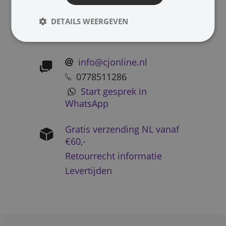
DETAILS WEERGEVEN
info@cjonline.nl
0778511286
Start gesprek in
WhatsApp
Gratis verzending NL vanaf
€60,-
Retourrecht informatie
Levertijden