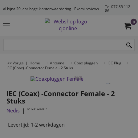
Tel 077 85 112
al bijna 20 jaar hoge klantenwaardering - Ekomi reviews
86
0
<< Vorige
|
Home
Antenne
Coax pluggen
IEC Plug
IEC (Coax) -Connector Female - 2 Stuks
IEC (Coax) -Connector Female - 2
Stuks
5412810283514
Nedis
Levertijd:
1-2 werkdagen