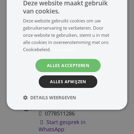
Deze website maakt gebruik
van cookies.
Inhoud verpakking
Deze website gebruikt cookies om uw
1x stalen muurbeugel
gebruikerservaring te verbeteren. Door
onze website te gebruiken, stemt u in met
alle cookies in overeenstemming met ons
Cookiebeleid.
Lees verder
Downloads
ALLES ACCEPTEREN
-
ALLES AFWIJZEN
DETAILS WEERGEVEN
info@cjonline.nl
0778511286
Start gesprek in
WhatsApp