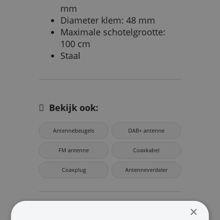
mm
Diameter klem: 48 mm
Maximale schotelgrootte:
100 cm
Staal
Bekijk ook:
Antennebeugels
DAB+ antenne
FM antenne
Coaxkabel
Coaxplug
Antenneverdeler
×