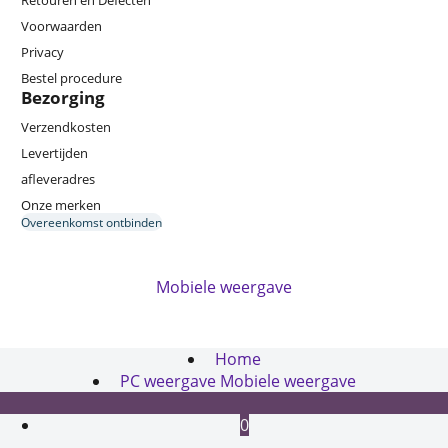
Retouren en Defecten
Voorwaarden
Privacy
Bestel procedure
Bezorging
Verzendkosten
Levertijden
afleveradres
Onze merken
Overeenkomst ontbinden
Mobiele weergave
Webwinkel gemaakt met
ShopFactory webwinkel
software.
Home
PC weergave
Mobiele weergave
0