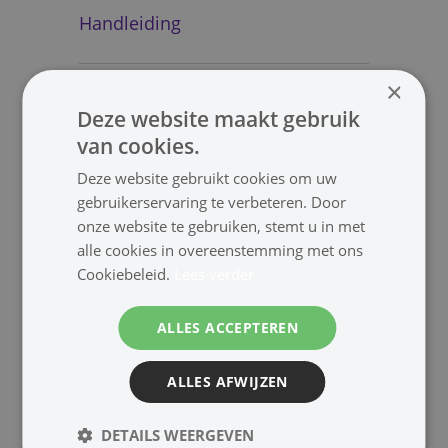
Handleiding
×
Deze website maakt gebruik
Bekijk | Meer speakers
van cookies.
Hoorn
Opbouw 4/8 Ohm
Deze website gebruikt cookies om uw
gebruikerservaring te verbeteren. Door
Opbouw 100V
Inbouw 8 Ohm
onze website te gebruiken, stemt u in met
alle cookies in overeenstemming met ons
Inbouw 4 Ohm
Inbouw 100V
Cookiebeleid.
Lees verder
Wand/Plafond
Projectie
ALLES ACCEPTEREN
Pendel/Bol
Kolom
ALLES AFWIJZEN
DETAILS WEERGEVEN