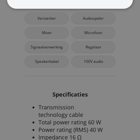
Bekijk | Meer Audio
Versterker
Audiospeler
Mixer
Microfoon
Signaalverwerking
Regelaar
Speakerkabel
100V audio
Specificaties
Transmission
technology cable
Total power rating 60 W
Power rating (RMS) 40 W
Impedance 16 Ω