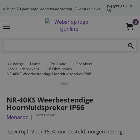
Tel 077 85 112
al bijna 20 jaar hoge klantenwaardering - Ekomi reviews
86
0
<< Vorige
|
Home
PA Audio
Speakers
Hoornluidsprekers
8 Ohm hoorn
NR-40KS Weerbestendige Hoornluidspreker IP66
NR-40KS Weerbestendige
Hoornluidspreker IP66
4007754154672
Monacor
Levertijd:
Voor 15:30 uur besteld morgen bezorgd