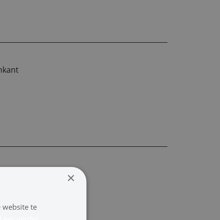
nkant
ant
×
 website te
Lees verder