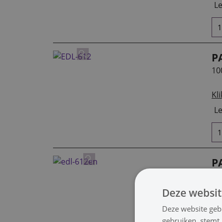
Le
P
10
Kli
Le
P
10
Deze websit
Kli
Deze website geb
Le
gebruiken, stemt