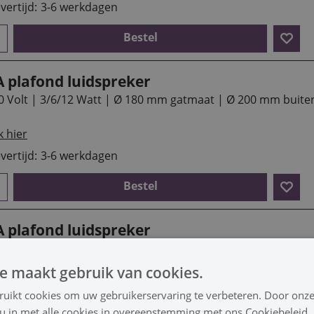
vertijd:
3-6 werkdagen
Bestel
A plafond luidspreker
0 Volt | 3/6/12 Watt | Ø 180 mm gatmaat | Ø 200 mm buite
k hier
vertijd:
3-6 werkdagen
Bestel
A plafond luidspreker
0 Volt | 3/12 Watt | Ø 180 mm gatmaat | Ø 200 mm buitenk
e maakt gebruik van cookies.
k hier
ruikt cookies om uw gebruikerservaring te verbeteren. Door onze
vertijd:
3-6 werkdagen
 u in met alle cookies in overeenstemming met ons Cookiebeleid.