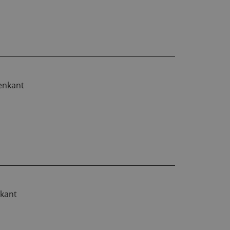
enkant
nkant