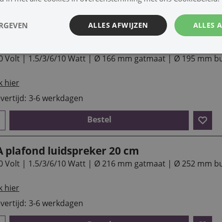
Bestel
ERGEVEN
ALLES AFWIJZEN
ALLES 
A plafond luidspreker 16 cm
0 Volt | 1.5/3/6/10 Watt | Ø 166 mm gatmaat | Ø 195 mm b
k hier
vertijd:
3-6 werkdagen
Bestel
A plafond luidspreker 20 cm
0 Volt | 1.5/3/6/10 Watt | Ø 216 mm gatmaat | Ø 252 mm b
k hier
vertijd:
3-6 werkdagen