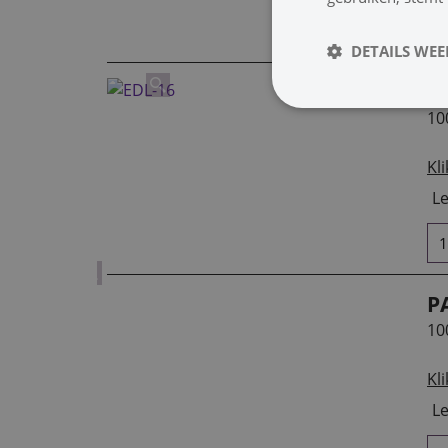
DETAILS WE
P
10
Kli
Le
P
10
Kli
Le