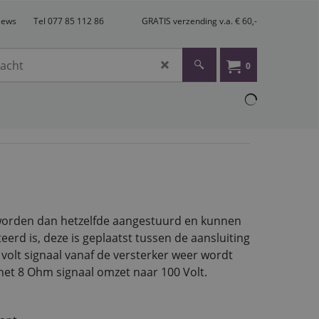
views
Tel 077 85 112 86
GRATIS verzending v.a. € 60,-
0
s worden dan hetzelfde aangestuurd en kunnen
rd is, deze is geplaatst tussen de aansluiting
volt signaal vanaf de versterker weer wordt
 het 8 Ohm signaal omzet naar 100 Volt.