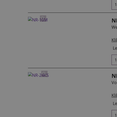
N
We
Kli
Le
N
Vo
Kli
Le