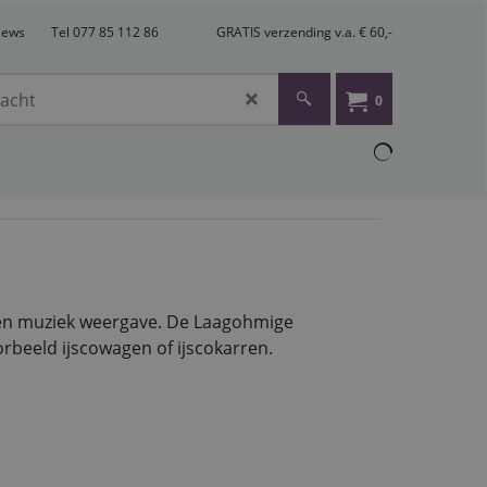
views
Tel 077 85 112 86
GRATIS verzending v.a. € 60,-
0
 en muziek weergave. De Laagohmige
rbeeld ijscowagen of ijscokarren.