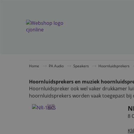
Home
PA Audio
Speakers
Hoornluidsprekers
Hoornluidsprekers en muziek hoornluidspre
Hoornluidspreker ook wel vaker drukkamer lu
hoornluidsprekers worden vaak toegepast bij o
N
8 
Kli