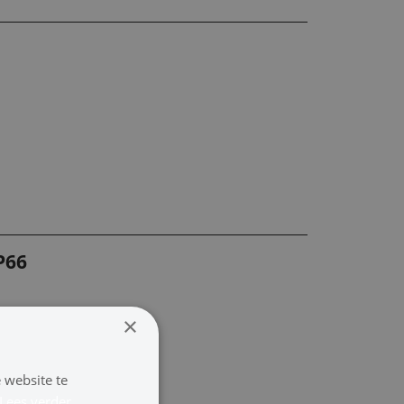
P66
×
 website te
Lees verder