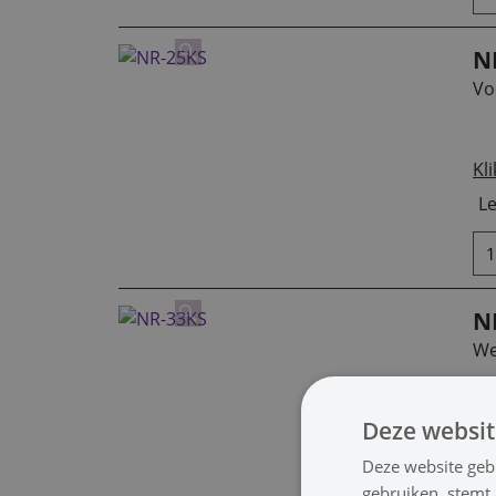
N
Vo
Kli
Le
N
We
Kli
Deze websit
Le
Deze website geb
gebruiken, stemt