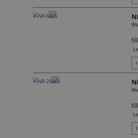
N
We
Kli
Le
N
We
Kli
Le