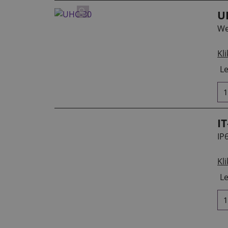
U
We
Kli
Le
I
IP
Kli
Le