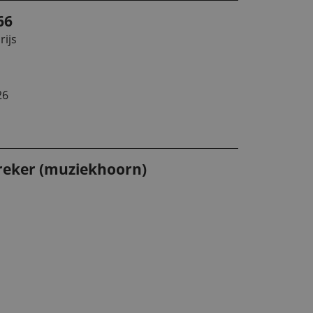
66
rijs
26
reker (muziekhoorn)