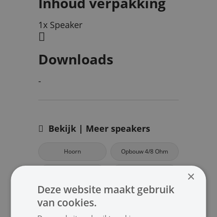
Inhoud verpakking
1x Speaker
Downloads
-
Bekijk | Meer speakers
Hoorn
Opbouw 4/8 Ohm
×
Opbouw 100V
Inbouw 8 Ohm
Deze website maakt gebruik
Inbouw 4 Ohm
Inbouw 100V
van cookies.