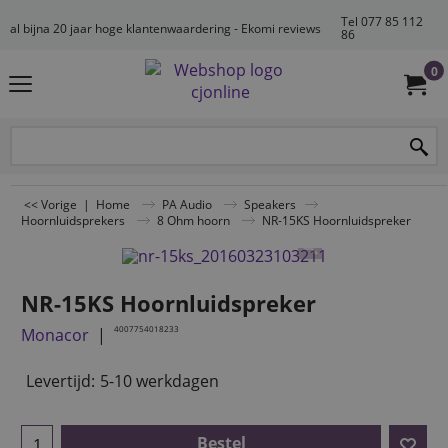
Tel 077 85 112
al bijna 20 jaar hoge klantenwaardering - Ekomi reviews
86
0
<< Vorige
|
Home
PA Audio
Speakers
Hoornluidsprekers
8 Ohm hoorn
NR-15KS Hoornluidspreker
NR-15KS Hoornluidspreker
4007754018233
Monacor
Levertijd:
5-10 werkdagen
Bestel