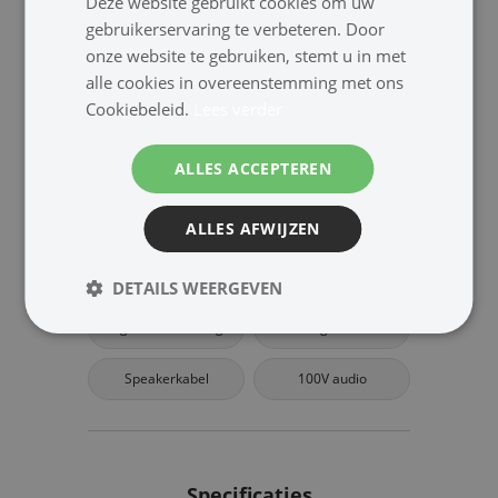
Deze website gebruikt cookies om uw
Wand/Plafond
Projectie
gebruikerservaring te verbeteren. Door
onze website te gebruiken, stemt u in met
Pendel/Bol
Kolom
alle cookies in overeenstemming met ons
Cookiebeleid.
Lees verder
ALLES ACCEPTEREN
Bekijk | Meer Audio
Versterker
Audiospeler
ALLES AFWIJZEN
Mixer
Microfoon
DETAILS WEERGEVEN
Signaalverwerking
Regelaar
Speakerkabel
100V audio
Specificaties