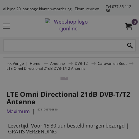
Tel 077 85 112
al bijna 20 jaar hoge klantenwaardering - Ekomi reviews
86
0
<< Vorige
|
Home
Antenne
DVB-T2
Caravan en Boot
LTE Omni Directional 21dB DVB-T/T2 Antenne
LTE Omni Directional 21dB DVB-T/T2
Antenne
5711045796890
Maximum
Levertijd:
Voor 15:30 uur besteld morgen bezorgd |
GRATIS VERZENDING