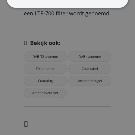
internet, vandaar dat het dan ook
een LTE-700 filter wordt genoemd.
Bekijk ook:
DVB-T2 antenne
DAB+ antenne
FM antenne
Coaxkabel
Coaxplug
Antennebeugel
Antenneverdeler