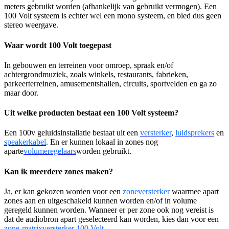
meters gebruikt worden (afhankelijk van gebruikt vermogen). Een
100 Volt systeem is echter wel een mono systeem, en bied dus geen
stereo weergave.
Waar wordt 100 Volt toegepast
In gebouwen en terreinen voor omroep, spraak en/of
achtergrondmuziek, zoals winkels, restaurants, fabrieken,
parkeerterreinen, amusementshallen, circuits, sportvelden en ga zo
maar door.
Uit welke producten bestaat een 100 Volt systeem?
Een 100v geluidsinstallatie bestaat uit een
versterker
,
luidsprekers
en
speakerkabel
. En er kunnen lokaal in zones nog
aparte
volumeregelaars
worden gebruikt.
Kan ik meerdere zones maken?
Ja, er kan gekozen worden voor een
zoneversterker
waarmee apart
zones aan en uitgeschakeld kunnen worden en/of in volume
geregeld kunnen worden. Wanneer er per zone ook nog vereist is
dat de audiobron apart geselecteerd kan worden, kies dan voor een
zone-matrixversterker 100 Volt
.