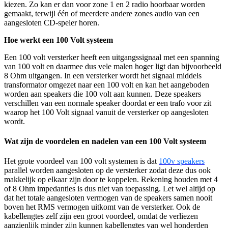
kiezen. Zo kan er dan voor zone 1 en 2 radio hoorbaar worden
gemaakt, terwijl één of meerdere andere zones audio van een
aangesloten CD-speler horen.
Hoe werkt een 100 Volt systeem
Een 100 volt versterker heeft een uitgangssignaal met een spanning
van 100 volt en daarmee dus vele malen hoger ligt dan bijvoorbeeld
8 Ohm uitgangen. In een versterker wordt het signaal middels
transformator omgezet naar een 100 volt en kan het aangeboden
worden aan speakers die 100 volt aan kunnen. Deze speakers
verschillen van een normale speaker doordat er een trafo voor zit
waarop het 100 Volt signaal vanuit de versterker op aangesloten
wordt.
Wat zijn de voordelen en nadelen van een 100 Volt systeem
Het grote voordeel van 100 volt systemen is dat
100v speakers
parallel worden aangesloten op de versterker zodat deze dus ook
makkelijk op elkaar zijn door te koppelen. Rekening houden met 4
of 8 Ohm impedanties is dus niet van toepassing. Let wel altijd op
dat het totale aangesloten vermogen van de speakers samen nooit
boven het RMS vermogen uitkomt van de versterker. Ook de
kabellengtes zelf zijn een groot voordeel, omdat de verliezen
aanzienlijk minder zijn kunnen kabellengtes van wel honderden