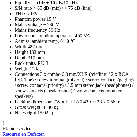
Equalizer treble ± 10 dB/10 kHz
S/N ratio > 65 dB (mic) / > 75 dB (line)
THD < 1%
Phantom power 15 V
Mains voltage ~ 230 V
Mains frequency 50 Hz
Power consumption, operation 450 VA
Admiss. ambient temp. 0-40 °C
Width 482 mm
Height 133 mm
Depth 310 mm
Rack units, RU 3
Weight 15 kg
Connections 3 x combo 6.3 mm/XLR (mic/line) / 2 x RCA
L/R (line) / screw terminal (mix out) / screw contacts (paging)
/ screw contacts (priority) / 3.5 mm stereo jack (headphones) /
screw contacts (speaker zone) / screw contacts (monitor
speakers)
Packing dimensions (W x H x L) 0.43 x 0.23 x 0.56 m
Gross weight 18.46 kg
Net weight 15.92 kg
!
Klantenservice
Retouren en Defecten