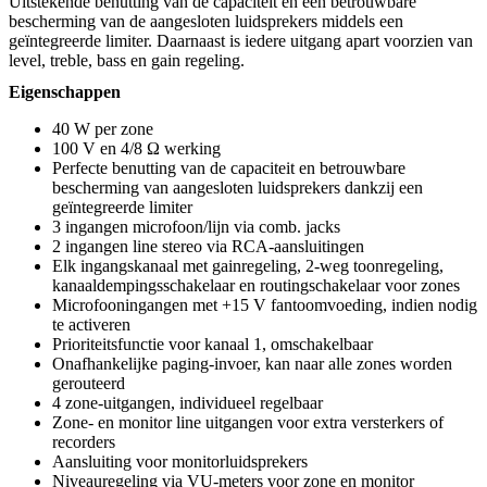
Uitstekende benutting van de capaciteit en een betrouwbare
bescherming van de aangesloten luidsprekers middels een
geïntegreerde limiter. Daarnaast is iedere uitgang apart voorzien van
level, treble, bass en gain regeling.
Eigenschappen
40 W per zone
100 V en 4/8 Ω werking
Perfecte benutting van de capaciteit en betrouwbare
bescherming van aangesloten luidsprekers dankzij een
geïntegreerde limiter
3 ingangen microfoon/lijn via comb. jacks
2 ingangen line stereo via RCA-aansluitingen
Elk ingangskanaal met gainregeling, 2-weg toonregeling,
kanaaldempingsschakelaar en routingschakelaar voor zones
Microfooningangen met +15 V fantoomvoeding, indien nodig
te activeren
Prioriteitsfunctie voor kanaal 1, omschakelbaar
Onafhankelijke paging-invoer, kan naar alle zones worden
gerouteerd
4 zone-uitgangen, individueel regelbaar
Zone- en monitor line uitgangen voor extra versterkers of
recorders
Aansluiting voor monitorluidsprekers
Niveauregeling via VU-meters voor zone en monitor