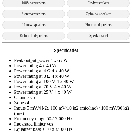
100V versterkers
Eindversterkers
Stereoversterkers
Opbouw-speakers
Inbouw-speakers
Hoornluidsprekers
Kolom-luidsprekers
Speakerkabel
Specificaties
Peak output power 4 x 65 W
Power rating 4 x 40 W
Power rating at 4 Ω 4 x 40 W
Power rating at 8 Ω 4 x 40 W
Power rating at 100 V 4 x 40 W
Power rating at 70 V 4 x 40 W
Power rating at 25 V 4 x 40 W
Channels 5
Zones 4
Inputs 5 mV/4 kΩ, 100 mV/10 kΩ (mic/line) / 100 mV/30 kΩ
(line)
Frequency range 50-17,000 Hz
Integrated limiter yes
Equalizer bass ± 10 dB/100 Hz