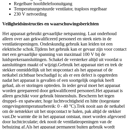
Regelbare hoofdtelefoonuitgang
Temperatuurgestuurde ventilator, traploos regelbaar
230 V netvoeding
Veiligheidsinstructies en waarschuwingsberichten
Het apparaat gebruikt gevaarlijke netspanning. Laat onderhoud
alleen over aan gekwalificeerd personeel en steek niets in de
ventilatieopeningen. Ondeskundig gebruik kan leiden tot een
elektrische schok.Tijdens het gebruik kan er gevaar zijn voor contact
met een gevaarlijke spanning van maximaal 100 V bij de
luidsprekeraansluitingen. Schakel de versterker altijd uit voordat u
aansluitingen maakt of wijzigt.Gebruik het apparaat niet en trek de
stekker onmiddellijk uit het stopcontact als het apparaat of de
netkabel zichtbaar beschadigd is; als er een defect is opgetreden
nadat het apparaat is gevallen of een soortgelijk ongeluk heeft
gehad, als er storingen optreden. In ieder geval moet het apparaat
worden gerepareerd door gekwalificeerd personeel.Het apparaat is
alleen geschikt voor gebruik binnenshuis. Bescherm het tegen
druppel- en spatwater, hoge luchtvochtigheid en hitte (toegestane
omgevingstemperatuurbereik: 0 - 40 °C).Trek nooit aan de netkabel
om de netstekker uit het stopcontact te halen, pak altijd de stekker
vast.De warmte die in het apparaat ontstaat, moet worden afgevoerd
door luchtcirculatie; dek nooit de ventilatieopeningen van de
behuizing af.Als het apparaat permanent buiten gebruik wordt