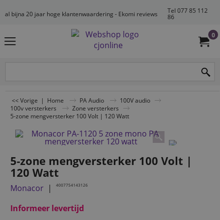
Tel 077 85 112
al bijna 20 jaar hoge klantenwaardering - Ekomi reviews
86
0
<< Vorige
|
Home
PA Audio
100V audio
100v versterkers
Zone versterkers
5-zone mengversterker 100 Volt | 120 Watt
5-zone mengversterker 100 Volt |
120 Watt
4007754143126
Monacor
Informeer levertijd