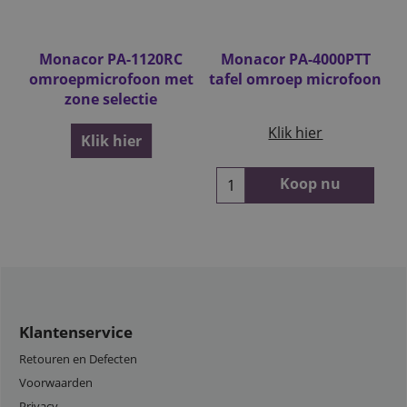
io
Monacor PA-1120RC
Monacor PA-4000PTT
omroepmicrofoon met
tafel omroep microfoon
zone selectie
Klik hier
Klik hier
Koop nu
Klantenservice
Retouren en Defecten
Voorwaarden
Privacy