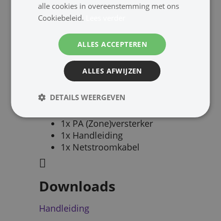
alle cookies in overeenstemming met ons
Cookiebeleid.
Lees verder
Snel een prijsopgave? bel of mail
ALLES ACCEPTEREN
ALLES AFWIJZEN
Inhoud verpakking
DETAILS WEERGEVEN
1x PA (Zone)versterker
1x Handleiding
1x Netstroomkabel
Downloads
Handleiding