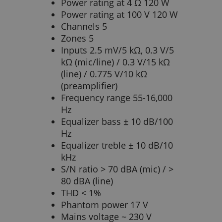
Power rating at 4 Ω 120 W
Power rating at 100 V 120 W
Channels 5
Zones 5
Inputs 2.5 mV/5 kΩ, 0.3 V/5
kΩ (mic/line) / 0.3 V/15 kΩ
(line) / 0.775 V/10 kΩ
(preamplifier)
Frequency range 55-16,000
Hz
Equalizer bass ± 10 dB/100
Hz
Equalizer treble ± 10 dB/10
kHz
S/N ratio > 70 dBA (mic) / >
80 dBA (line)
THD < 1%
Phantom power 17 V
Mains voltage ~ 230 V