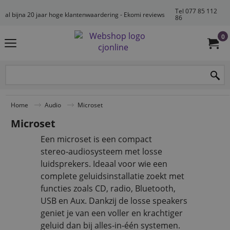
Tel 077 85 112
al bijna 20 jaar hoge klantenwaardering - Ekomi reviews
86
0
Home
Audio
Microset
Microset
Een microset is een compact
stereo‑audiosysteem met losse
luidsprekers. Ideaal voor wie een
complete geluidsinstallatie zoekt met
functies zoals CD, radio, Bluetooth,
USB en Aux. Dankzij de losse speakers
geniet je van een voller en krachtiger
geluid dan bij alles‑in‑één systemen.