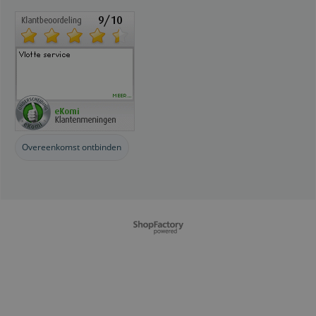
Overeenkomst ontbinden
Webwinkel gemaakt met
ShopFactory webwinkel
software.