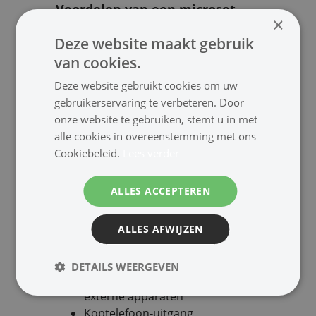
Voordelen van een microset
×
Compact formaat, past in elke
Deze website maakt gebruik
kamer
van cookies.
Losse luidsprekers voor beter en
voller geluid
Deze website gebruikt cookies om uw
Veel afspeelmogelijkheden in
gebruikerservaring te verbeteren. Door
één apparaat
onze website te gebruiken, stemt u in met
Eenvoudig te bedienen
alle cookies in overeenstemming met ons
Geschikt voor woonkamer,
Cookiebeleid.
Lees verder
keuken, kantoor of hobbyruimte
Typische aansluitingen en
ALLES ACCEPTEREN
functies
Bluetooth voor draadloos
ALLES AFWIJZEN
streamen
USB‑speler voor MP3‑bestanden
DETAILS WEERGEVEN
Aux‑ingang (3.5 mm) voor
externe apparaten
Koptelefoon‑uitgang