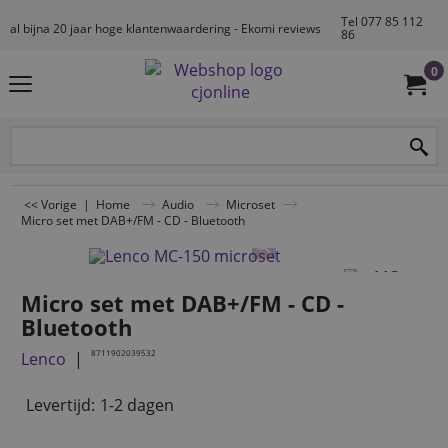
Tel 077 85 112
al bijna 20 jaar hoge klantenwaardering - Ekomi reviews
86
0
<< Vorige
|
Home
Audio
Microset
Micro set met DAB+/FM - CD - Bluetooth
Micro set met DAB+/FM - CD -
Bluetooth
8711902039532
Lenco
Levertijd:
1-2 dagen