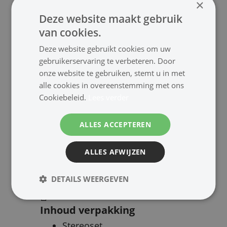
×
Deze website maakt gebruik
Bekijk meer Radio's:
van cookies.
Deze website gebruikt cookies om uw
DAB+ Microset
DAB+ Tafelmodel
gebruikerservaring te verbeteren. Door
onze website te gebruiken, stemt u in met
DAB+ Pocket
DAB+ Compact
alle cookies in overeenstemming met ons
DAB+ Draagbaar
FM Radio
Cookiebeleid.
Lees verder
Internetradio
Radiotuner
ALLES ACCEPTEREN
Batterij-Radio
DAB+ Antenne
ALLES AFWIJZEN
DETAILS WEERGEVEN
Inhoud verpakking
Stereoset