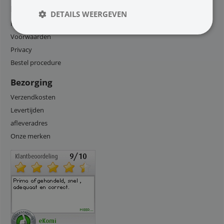
Klantenservice
DETAILS WEERGEVEN
Retouren en Defecten
Voorwaarden
Privacy
Bestel procedure
Bezorging
Verzendkosten
Levertijden
afleveradres
Onze merken