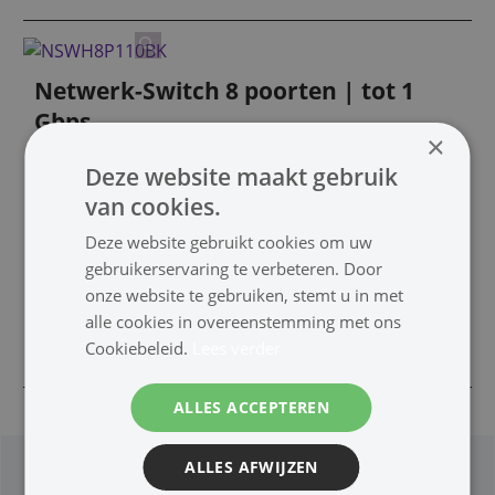
Netwerk-Switch 8 poorten | tot 1
Gbps
×
Netwerk-Switch | Bekabelde snelheid: Gigabit |
Deze website maakt gebruik
Aantal ethernetpoorten: 8
van cookies.
Klik hier
Deze website gebruikt cookies om uw
Levertijd:
Voor 19:30 uur besteld morgen
gebruikerservaring te verbeteren. Door
bezorgd
onze website te gebruiken, stemt u in met
alle cookies in overeenstemming met ons
Bestel
Cookiebeleid.
Lees verder
ALLES ACCEPTEREN
ALLES AFWIJZEN