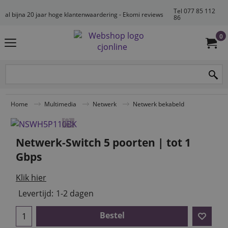
Tel 077 85 112
al bijna 20 jaar hoge klantenwaardering - Ekomi reviews
86
0
Home
Multimedia
Netwerk
Netwerk bekabeld
Netwerk-Switch 5 poorten | tot 1
Gbps
Klik hier
Levertijd:
1-2 dagen
Bestel