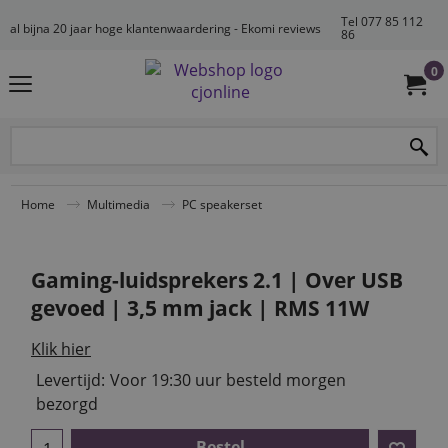
Tel 077 85 112
al bijna 20 jaar hoge klantenwaardering - Ekomi reviews
86
0
Home
Multimedia
PC speakerset
Gaming-luidsprekers 2.1 | Over USB
gevoed | 3,5 mm jack | RMS 11W
Klik hier
Levertijd:
Voor 19:30 uur besteld morgen
bezorgd
Bestel