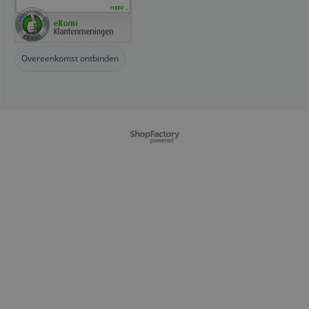
Overeenkomst ontbinden
Webwinkel gemaakt met
ShopFactory webwinkel
software.