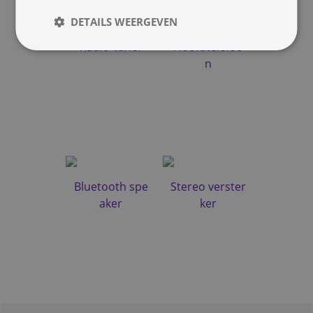
DETAILS WEERGEVEN
Radio-tuner
Hoofdtelefoo
n
Bluetooth spe
Stereo verster
aker
ker