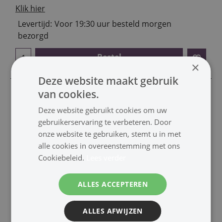
Klik hier
Levertijd:
Voor 19:30 uur besteld morgen
bezorgd
Bestel
×
Deze website maakt gebruik
van cookies.
Meer audio
Deze website gebruikt cookies om uw
gebruikerservaring te verbeteren. Door
onze website te gebruiken, stemt u in met
alle cookies in overeenstemming met ons
Platenspeler
Voor-versterk
Cookiebeleid.
Lees verder
er
ALLES ACCEPTEREN
ALLES AFWIJZEN