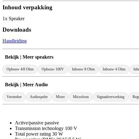
Inhoud verpakking
1x Speaker
Downloads
Handleiding
Bekijk | Meer speakers
Opbouw 4/8 Ohm
Opbouw 100V
Inbouw 8 Ohm
Inbouw 4 Ohm
In
Bekijk | Meer Audio
Versterker
Audiospeler
Mixer
Microfoon
Signaalverwerking
Rege
Active/passive passive
Transmission technology 100 V
Total power rating 30 W