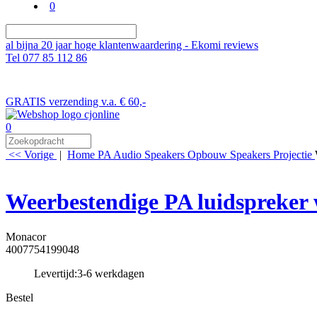
0
al bijna 20 jaar hoge klantenwaardering - Ekomi reviews
Tel 077 85 112 86
GRATIS verzending v.a. € 60,-
0
<< Vorige
|
Home
PA Audio
Speakers
Opbouw Speakers
Projectie
Weerbestendige PA luidspreker 
Monacor
4007754199048
Levertijd:
3-6 werkdagen
Bestel