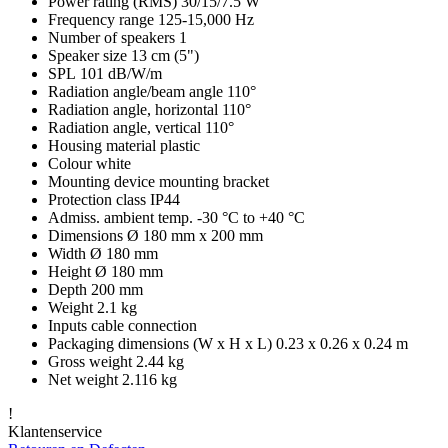
Power rating (RMS) 30/15/7.5 W
Frequency range 125-15,000 Hz
Number of speakers 1
Speaker size 13 cm (5")
SPL 101 dB/W/m
Radiation angle/beam angle 110°
Radiation angle, horizontal 110°
Radiation angle, vertical 110°
Housing material plastic
Colour white
Mounting device mounting bracket
Protection class IP44
Admiss. ambient temp. -30 °C to +40 °C
Dimensions Ø 180 mm x 200 mm
Width Ø 180 mm
Height Ø 180 mm
Depth 200 mm
Weight 2.1 kg
Inputs cable connection
Packaging dimensions (W x H x L) 0.23 x 0.26 x 0.24 m
Gross weight 2.44 kg
Net weight 2.116 kg
!
Klantenservice