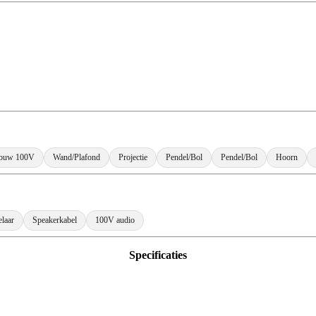
bouw 100V
Wand/Plafond
Projectie
Pendel/Bol
Pendel/Bol
Hoorn
laar
Speakerkabel
100V audio
Specificaties