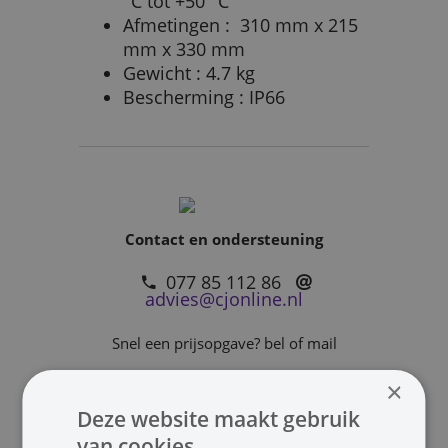
°C tot +50 °C
Afmetingen : 310 mm x 215
mm x 330 mm
Gewicht : 4.7 kg
Bescherming : IP66
Contact en ondersteuning
077 85 112 86
advies@cjonline.nl
Snel een prijsopgave? bel of mail
×
Deze website maakt gebruik
van cookies.