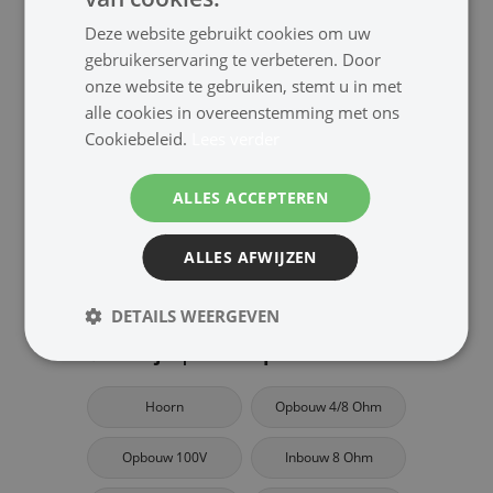
Deze website gebruikt cookies om uw
Inhoud verpakking
gebruikerservaring te verbeteren. Door
onze website te gebruiken, stemt u in met
alle cookies in overeenstemming met ons
1x Speaker
Cookiebeleid.
Lees verder
Downloads
ALLES ACCEPTEREN
Handleiding
ALLES AFWIJZEN
DETAILS WEERGEVEN
Bekijk | Meer speakers
Hoorn
Opbouw 4/8 Ohm
Opbouw 100V
Inbouw 8 Ohm