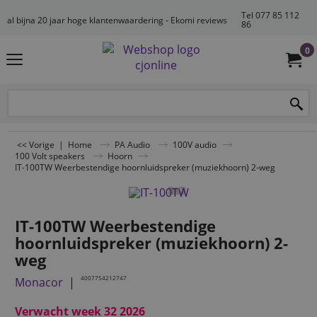
Tel 077 85 112
al bijna 20 jaar hoge klantenwaardering - Ekomi reviews
86
0
<< Vorige
|
Home
PA Audio
100V audio
100 Volt speakers
Hoorn
IT-100TW Weerbestendige hoornluidspreker (muziekhoorn) 2-weg
IT-100TW Weerbestendige
hoornluidspreker (muziekhoorn) 2-
weg
4007754212747
Monacor
Verwacht week 32 2026