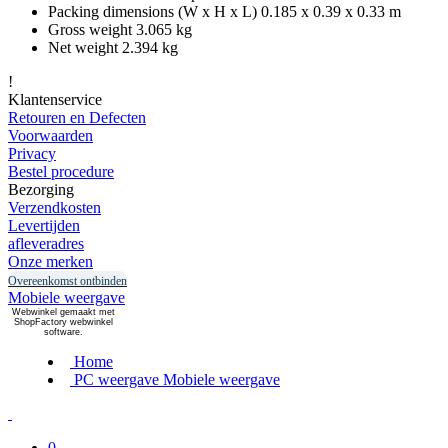
Packing dimensions (W x H x L) 0.185 x 0.39 x 0.33 m
Gross weight 3.065 kg
Net weight 2.394 kg
!
Klantenservice
Retouren en Defecten
Voorwaarden
Privacy
Bestel procedure
Bezorging
Verzendkosten
Levertijden
afleveradres
Onze merken
Overeenkomst ontbinden
Mobiele weergave
Webwinkel gemaakt met
ShopFactory webwinkel
software.
Home
PC weergave
Mobiele weergave
0