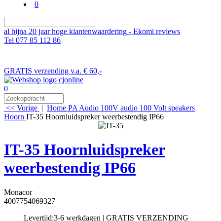
0
al bijna 20 jaar hoge klantenwaardering - Ekomi reviews
Tel 077 85 112 86
GRATIS verzending v.a. € 60,-
0
<< Vorige
|
Home
PA Audio
100V audio
100 Volt speakers
Hoorn
IT-35 Hoornluidspreker weerbestendig IP66
IT-35 Hoornluidspreker
weerbestendig IP66
Monacor
4007754069327
Levertijd:
3-6 werkdagen | GRATIS VERZENDING