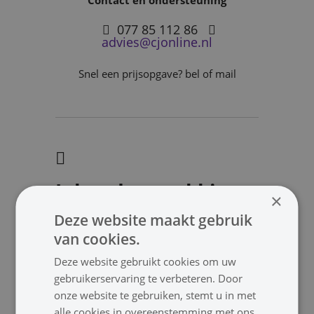
077 85 112 86
advies@cjonline.nl
Snel een prijsopgave? bel of mail
Inhoud verpakking
×
Deze website maakt gebruik
1x Speaker
van cookies.
Deze website gebruikt cookies om uw
Downloads
gebruikerservaring te verbeteren. Door
onze website te gebruiken, stemt u in met
Handleiding
alle cookies in overeenstemming met ons