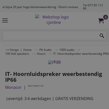
Tel 077 85 112
al bijna 20 jaar hoge klantenwaardering - Ekomi reviews
86
0
<< Vorige
|
Home
PA Audio
100V audio
100 Volt speakers
Hoorn
IT- Hoornluidspreker weerbestendig IP66
IT- Hoornluidspreker weerbestendig
IP66
4007754031195
Monacor
Levertijd:
3-6 werkdagen | GRATIS VERZENDING