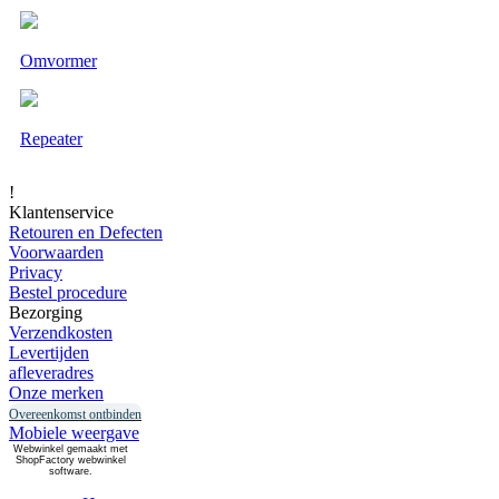
Omvormer
Repeater
!
Klantenservice
Retouren en Defecten
Voorwaarden
Privacy
Bestel procedure
Bezorging
Verzendkosten
Levertijden
afleveradres
Onze merken
Overeenkomst ontbinden
Mobiele weergave
Webwinkel gemaakt met
ShopFactory webwinkel
software.