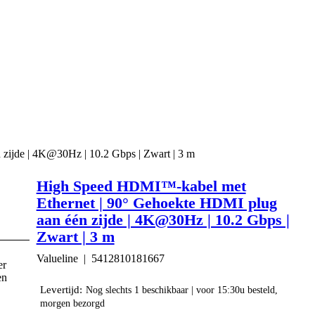
ijde | 4K@30Hz | 10.2 Gbps | Zwart | 3 m
High Speed HDMI™-kabel met
Ethernet | 90° Gehoekte HDMI plug
aan één zijde | 4K@30Hz | 10.2 Gbps |
Zwart | 3 m
Valueline
5412810181667
er
en
Levertijd:
Nog slechts 1 beschikbaar | voor 15:30u besteld,
morgen bezorgd