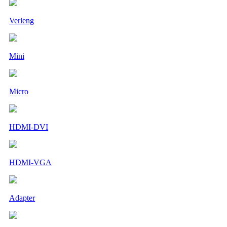
Verleng
Mini
Micro
HDMI-DVI
HDMI-VGA
Adapter