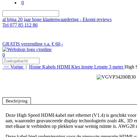
0
al bijna 20 jaar hoge klantenwaardering - Ekomi reviews
Tel 077 85 112 86
GRATIS verzending v.a. € 60,-
0
<< Vorige
|
Home
Kabels
HDMI
Kies lengte
Lengte 3 meter
High 
Beschrijving
Deze High Speed HDMI-kabel met ethernet (V1.4) is geschikt voor 
aan, waaronder geavanceerde display technologieën zoals 4K, 3D en
met elkaar te verbinden op plekken waar weinig ruimte is. AWG28
Deze kabel bied ondersteuning voor de nieuwste generatie HDMI aan