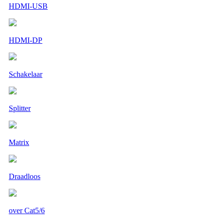
HDMI-USB
HDMI-DP
Schakelaar
Splitter
Matrix
Draadloos
over Cat5/6