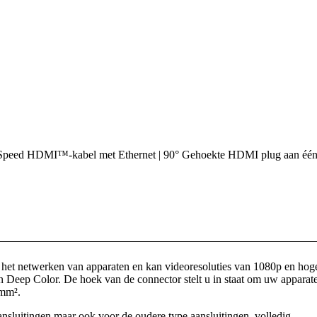
Speed HDMI™-kabel met Ethernet | 90° Gehoekte HDMI plug aan één z
het netwerken van apparaten en kan videoresoluties van 1080p en hog
 Deep Color. De hoek van de connector stelt u in staat om uw apparat
 mm².
sluitingen maar ook voor de oudere type aansluitingen, volledig