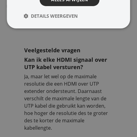
mogelijkheden.
DETAILS WEERGEVEN
Veelgestelde vragen
Kan ik elke HDMI signaal over
UTP kabel versturen?
Ja, maar let wel op de maximale
resolutie die een HDMI over UTP
extender ondersteunt. Daarnaast
verschilt de maximale lengte van de
UTP kabel die gebruikt kan worden,
hoe hoger de resolutie des te groter
des te korter de maximale
kabellengte.