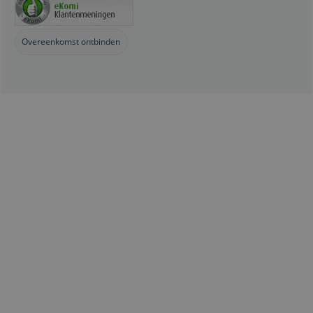
Overeenkomst ontbinden
Webwinkel gemaakt met
ShopFactory webwinkel
software.