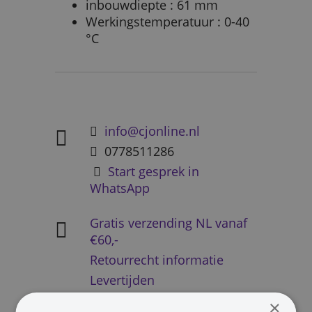
inbouwdiepte : 61 mm
Werkingstemperatuur : 0-40
°C
info@cjonline.nl
0778511286
Start gesprek in
WhatsApp
Gratis verzending NL vanaf
€60,-
Retourrecht informatie
Levertijden
×