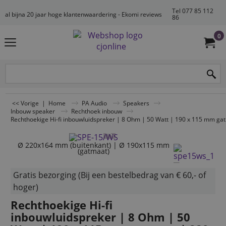
Tel 077 85 112
al bijna 20 jaar hoge klantenwaardering - Ekomi reviews
86
0
<< Vorige
|
Home
PA Audio
Speakers
Inbouw speaker
Rechthoek inbouw
Rechthoekige Hi-fi inbouwluidspreker | 8 Ohm | 50 Watt | 190 x 115 mm ga
Ø 220x164 mm (buitenkant) | Ø 190x115 mm
(gatmaat)
Gratis bezorging (Bij een bestelbedrag van € 60,- of
hoger)
Rechthoekige Hi-fi
inbouwluidspreker | 8 Ohm | 50