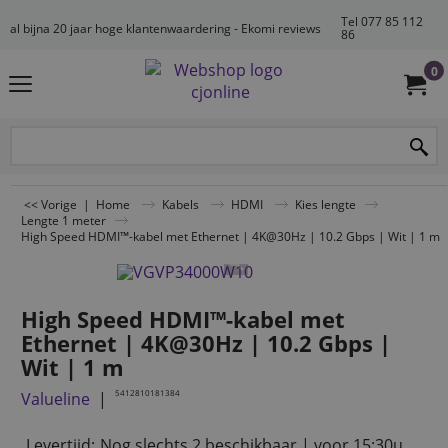
Tel 077 85 112
al bijna 20 jaar hoge klantenwaardering - Ekomi reviews
86
0
<< Vorige
|
Home
Kabels
HDMI
Kies lengte
Lengte 1 meter
High Speed HDMI™-kabel met Ethernet | 4K@30Hz | 10.2 Gbps | Wit | 1 m
High Speed HDMI™-kabel met
Ethernet | 4K@30Hz | 10.2 Gbps |
Wit | 1 m
5412810181384
Valueline
Levertijd:
Nog slechts 2 beschikbaar | voor 15:30u