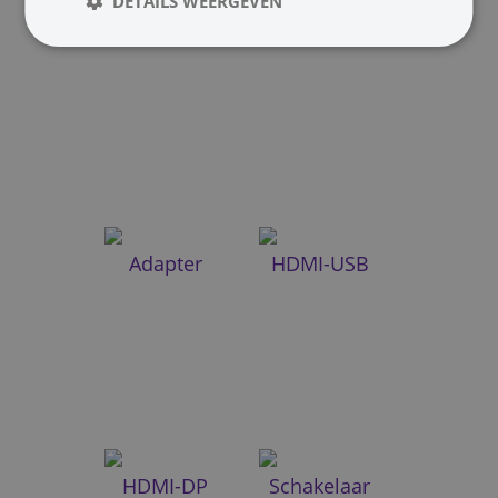
DETAILS WEERGEVEN
HDMI-DVI
HDMI-VGA
Adapter
HDMI-USB
HDMI-DP
Schakelaar