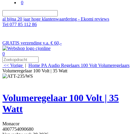
0
al bijna 20 jaar hoge klantenwaardering - Ekomi reviews
Tel 077 85 112 86
GRATIS verzending v.a. € 60,-
0
<< Vorige
|
Home
PA Audio
Regelaars
100 Volt Volumeregelaars
Volumeregelaar 100 Volt | 35 Watt
Volumeregelaar 100 Volt | 35
Watt
Monacor
4007754090680