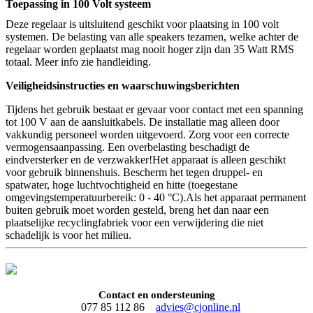
Toepassing in 100 Volt systeem
Deze regelaar is uitsluitend geschikt voor plaatsing in 100 volt
systemen. De belasting van alle speakers tezamen, welke achter de
regelaar worden geplaatst mag nooit hoger zijn dan 35 Watt RMS
totaal. Meer info zie handleiding.
Veiligheidsinstructies en waarschuwingsberichten
Tijdens het gebruik bestaat er gevaar voor contact met een spanning
tot 100 V aan de aansluitkabels. De installatie mag alleen door
vakkundig personeel worden uitgevoerd. Zorg voor een correcte
vermogensaanpassing. Een overbelasting beschadigt de
eindversterker en de verzwakker!Het apparaat is alleen geschikt
voor gebruik binnenshuis. Bescherm het tegen druppel- en
spatwater, hoge luchtvochtigheid en hitte (toegestane
omgevingstemperatuurbereik: 0 - 40 °C).Als het apparaat permanent
buiten gebruik moet worden gesteld, breng het dan naar een
plaatselijke recyclingfabriek voor een verwijdering die niet
schadelijk is voor het milieu.
Contact en ondersteuning
077 85 112 86
advies@cjonline.nl