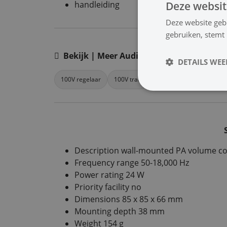
handleiding
Deze websit
Deze website geb
gebruiken, stemt
Bekijk | Meer Audio
DETAILS WE
100V regelaar
100V trafo
100V versterkers
Op
Description wall-mounted PA volume co
Frequency range 50-18,000 Hz
Power rating 24 W
Priority facility no
Dimensions 85 x 85 x 66 mm
Mounting depth 38 mm
Weight 154 g