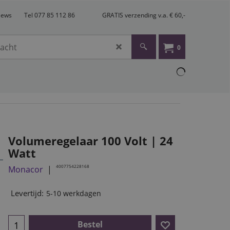
views
Tel 077 85 112 86
GRATIS verzending v.a. € 60,-
0
Volumeregelaar 100 Volt | 24
Watt
4007754228168
Monacor
Levertijd:
5-10 werkdagen
Bestel