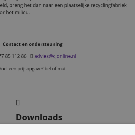
d, breng het dan naar een plaatselijke recyclingfabriek
or het milieu.
Contact en ondersteuning
77 85 112 86
advies@cjonline.nl
Snel een prijsopgave? bel of mail
Downloads
Handleiding