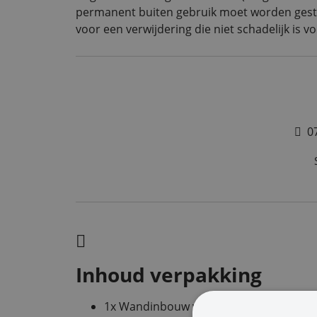
permanent buiten gebruik moet worden gestel
voor een verwijdering die niet schadelijk is vo
0
Inhoud verpakking
1x Wandinbouw volumeregelaar