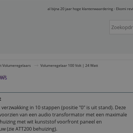
al bijna 20 jaar hoge klantenwaardering - Ekomi re
lt Volumeregelaars
Volumeregelaar 100 Volt | 24 Watt
t
rzwakking in 10 stappen (positie "0" is uit stand). Deze
s voorzien van een audio transformator met een maximale
uizing met wit kunststof voorfront paneel en
w (zie ATT200 behuizing).