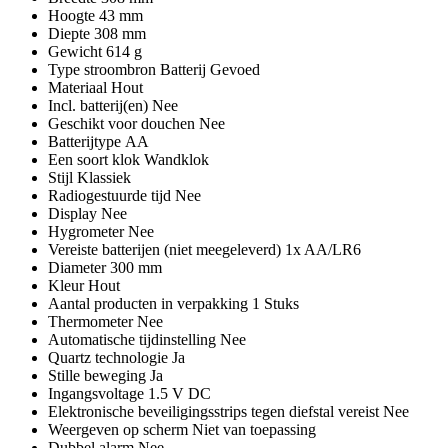
Hoogte 43 mm
Diepte 308 mm
Gewicht 614 g
Type stroombron Batterij Gevoed
Materiaal Hout
Incl. batterij(en) Nee
Geschikt voor douchen Nee
Batterijtype AA
Een soort klok Wandklok
Stijl Klassiek
Radiogestuurde tijd Nee
Display Nee
Hygrometer Nee
Vereiste batterijen (niet meegeleverd) 1x AA/LR6
Diameter 300 mm
Kleur Hout
Aantal producten in verpakking 1 Stuks
Thermometer Nee
Automatische tijdinstelling Nee
Quartz technologie Ja
Stille beweging Ja
Ingangsvoltage 1.5 V DC
Elektronische beveiligingsstrips tegen diefstal vereist Nee
Weergeven op scherm Niet van toepassing
Dubbel alarm Nee