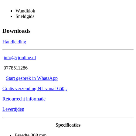
Wandklok
Sneldgids
Downloads
Handleiding
info@cjonline.nl
0778511286
Start gesprek in WhatsApp
Gratis verzending NL vanaf €60,-
Retourrecht informatie
Levertijden
Specificaties
Breedte 308 mm