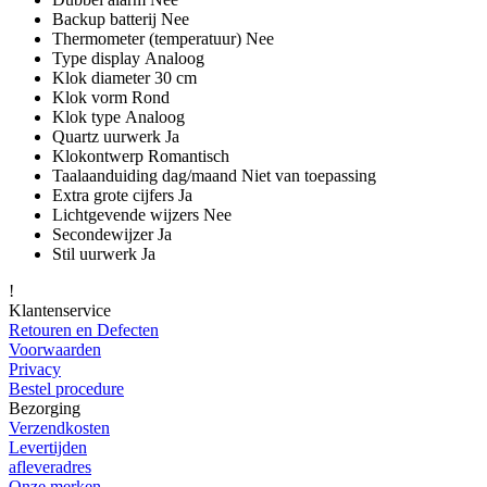
Backup batterij Nee
Thermometer (temperatuur) Nee
Type display Analoog
Klok diameter 30 cm
Klok vorm Rond
Klok type Analoog
Quartz uurwerk Ja
Klokontwerp Romantisch
Taalaanduiding dag/maand Niet van toepassing
Extra grote cijfers Ja
Lichtgevende wijzers Nee
Secondewijzer Ja
Stil uurwerk Ja
!
Klantenservice
Retouren en Defecten
Voorwaarden
Privacy
Bestel procedure
Bezorging
Verzendkosten
Levertijden
afleveradres
Onze merken