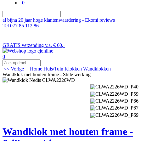
0
al bijna 20 jaar hoge klantenwaardering - Ekomi reviews
Tel 077 85 112 86
GRATIS verzending v.a. € 60,-
0
<< Vorige
|
Home
Huis/Tuin
Klokken
Wandklokken
Wandklok met houten frame - Stille werking
Wandklok met houten frame -