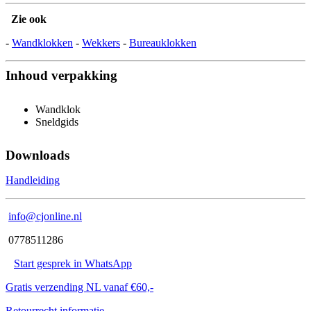
Zie ook
-
Wandklokken
-
Wekkers
-
Bureauklokken
Inhoud verpakking
Wandklok
Sneldgids
Downloads
Handleiding
info@cjonline.nl
0778511286
Start gesprek in WhatsApp
Gratis verzending NL vanaf €60,-
Retourrecht informatie