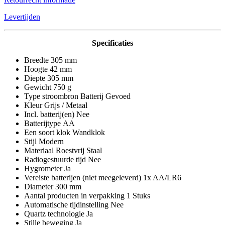
Levertijden
Specificaties
Breedte 305 mm
Hoogte 42 mm
Diepte 305 mm
Gewicht 750 g
Type stroombron Batterij Gevoed
Kleur Grijs / Metaal
Incl. batterij(en) Nee
Batterijtype AA
Een soort klok Wandklok
Stijl Modern
Materiaal Roestvrij Staal
Radiogestuurde tijd Nee
Hygrometer Ja
Vereiste batterijen (niet meegeleverd) 1x AA/LR6
Diameter 300 mm
Aantal producten in verpakking 1 Stuks
Automatische tijdinstelling Nee
Quartz technologie Ja
Stille beweging Ja