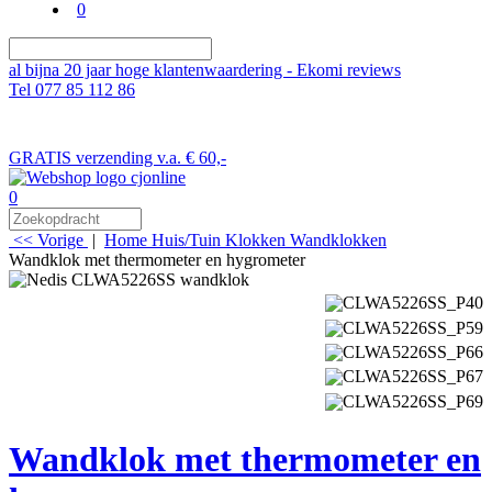
0
al bijna 20 jaar hoge klantenwaardering - Ekomi reviews
Tel 077 85 112 86
GRATIS verzending v.a. € 60,-
0
<< Vorige
|
Home
Huis/Tuin
Klokken
Wandklokken
Wandklok met thermometer en hygrometer
Wandklok met thermometer en