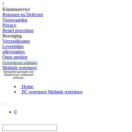
!
Klantenservice
Retouren en Defecten
Voorwaarden
Privacy
Bestel procedure
Bezorging
Verzendkosten
Levertijden
afleveradres
Onze merken
Overeenkomst ontbinden
Mobiele weergave
Webwinkel gemaakt met
ShopFactory webwinkel
software.
Home
PC weergave
Mobiele weergave
0