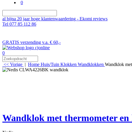
0
al bijna 20 jaar hoge klantenwaardering - Ekomi reviews
Tel 077 85 112 86
GRATIS verzending v.a. € 60,-
0
<< Vorige
|
Home
Huis/Tuin
Klokken
Wandklokken
Wandklok met
Wandklok met thermometer en 