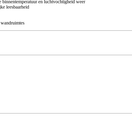
e binnentemperatuur en luchtvochtigheid weer
jke leesbaarheid
e wandruimtes