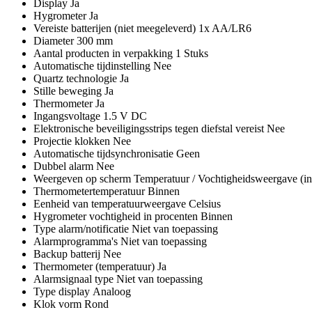
Display Ja
Hygrometer Ja
Vereiste batterijen (niet meegeleverd) 1x AA/LR6
Diameter 300 mm
Aantal producten in verpakking 1 Stuks
Automatische tijdinstelling Nee
Quartz technologie Ja
Stille beweging Ja
Thermometer Ja
Ingangsvoltage 1.5 V DC
Elektronische beveiligingsstrips tegen diefstal vereist Nee
Projectie klokken Nee
Automatische tijdsynchronisatie Geen
Dubbel alarm Nee
Weergeven op scherm Temperatuur / Vochtigheidsweergave (i
Thermometertemperatuur Binnen
Eenheid van temperatuurweergave Celsius
Hygrometer vochtigheid in procenten Binnen
Type alarm/notificatie Niet van toepassing
Alarmprogramma's Niet van toepassing
Backup batterij Nee
Thermometer (temperatuur) Ja
Alarmsignaal type Niet van toepassing
Type display Analoog
Klok vorm Rond