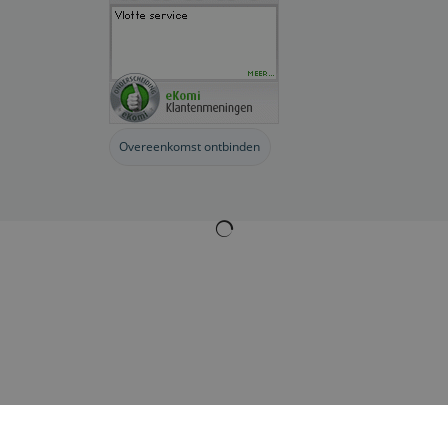
Overeenkomst ontbinden
Webwinkel gemaakt met
ShopFactory webwinkel
software.