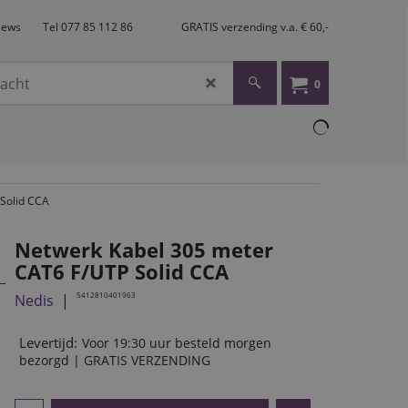
views
Tel 077 85 112 86
GRATIS verzending v.a. € 60,-
0
Solid CCA
Netwerk Kabel 305 meter
CAT6 F/UTP Solid CCA
5412810401963
Nedis
Levertijd:
Voor 19:30 uur besteld morgen
bezorgd | GRATIS VERZENDING