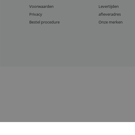
Voorwaarden
Levertijden
Privacy
afleveradres
Bestel procedure
Onze merken