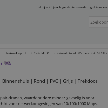
al bijna 20 jaar hoge klantenwaardering - Ekomi re
Netwerk op rol
Cat6 F/UTP
Netwerk Kabel 305 meter CAT6 F/UTP 
| Binnenshuis | Rond | PVC | Grijs | Trekdoos
pair-draden, waardoor deze minder gevoelig is voor
eschikt voor netwerkomgevingen van 10/100/1000 Mbps.