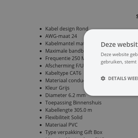
Kabel design Rond
AWG-maat 24
Deze websit
Kabelmantel materiaal PVC
Maximale bandbreedte 1 Gbps
Deze website geb
Frequentie 250 MHz
gebruiken, stemt
Afscherming F/UTP
Kabeltype CAT6
DETAILS WE
Materiaal conductor CCA
Kleur Grijs
Diameter 6.2 mm
Toepassing Binnenshuis
Kabellengte 305.0 m
Flexibiliteit Solid
Materiaal PVC
Type verpakking Gift Box