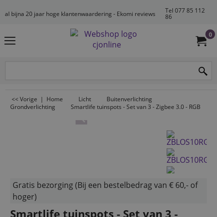
Tel 077 85 112
al bijna 20 jaar hoge klantenwaardering - Ekomi reviews
86
0
<< Vorige
|
Home
Licht
Buitenverlichting
Grondverlichting
Smartlife tuinspots - Set van 3 - Zigbee 3.0 - RGB
Gratis bezorging (Bij een bestelbedrag van € 60,- of
hoger)
Smartlife tuinspots - Set van 3 -