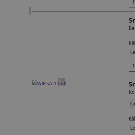
Sm
Ba
Kli
Le
S
Ko
Gr
Kli
Le