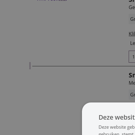
Ge
Gr
Kli
Le
S
Me
Gr
Kli
Deze websit
Le
Deze website geb
gebruiken, stemt