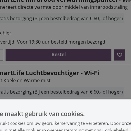
nereert directe warmte door middel van infraroodstraling
atis bezorging (Bij een bestelbedrag van € 60,- of hoger)
k hier
vertijd:
Voor 19:30 uur besteld morgen bezorgd
Bestel
martLife Luchtbevochtiger - Wi-Fi
t Koele en Warme mist
atis bezorging (Bij een bestelbedrag van € 60,- of hoger)
k hier
e maakt gebruik van cookies.
vertijd:
Voor 19:30 uur besteld morgen bezorgd
ruikt cookies om uw gebruikerservaring te verbeteren. Door onze
Bestel
 u in met alle cookies in overeenstemming met ons Cookiebeleid.