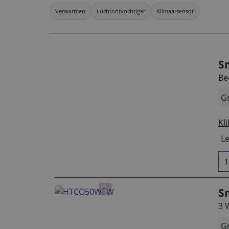
Verwarmen
Luchtontvochtiger
Klimaatsensor
S
Be
Gr
Kli
Le
S
3 
Gr