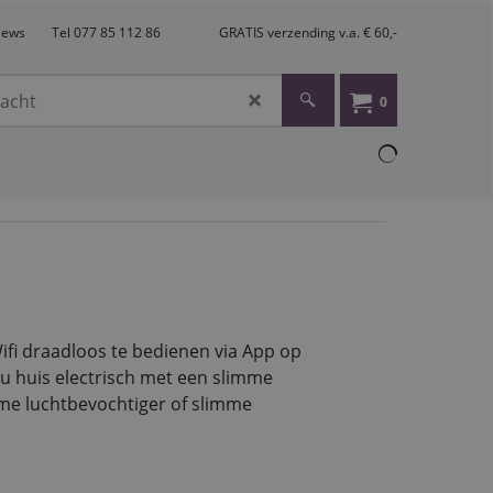
views
Tel 077 85 112 86
GRATIS verzending v.a. € 60,-
0
ifi draadloos te bedienen via App op
u huis electrisch met een slimme
mme luchtbevochtiger of slimme