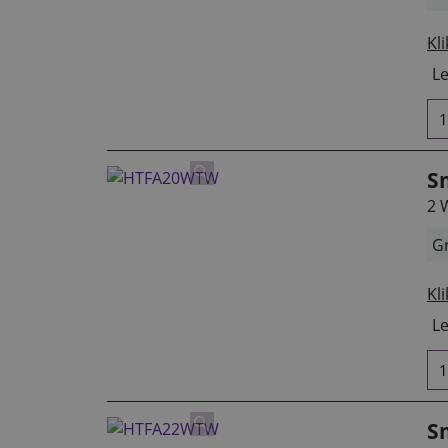
Kli
Le
S
2 
Gr
Kli
Le
S