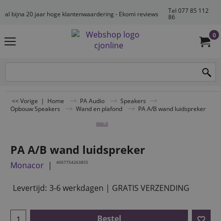
Tel 077 85 112
al bijna 20 jaar hoge klantenwaardering - Ekomi reviews
86
0
<< Vorige
|
Home
PA Audio
Speakers
Opbouw Speakers
Wand en plafond
PA A/B wand luidspreker
PA A/B wand luidspreker
4007754263855
Monacor
Levertijd:
3-6 werkdagen | GRATIS VERZENDING
Bestel