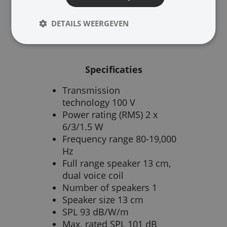
Speakerkabel
100V audio
DETAILS WEERGEVEN
Specificaties
Transmission
technology 100 V
Power rating (RMS) 2 x
6/3/1.5 W
Frequency range 80-19,000
Hz
Full range speaker 13 cm,
dual voice coil
Number of speakers 1
Speaker size 13 cm
SPL 93 dB/W/m
Max. rated SPL 101 dB