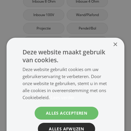
Inbouw 8 Ohm
Inbouw 4 Ohm
Inbouw 100V
Wand/Plafond
Projectie
Pendel/Bol
Pendel/Bol
Hoorn
×
Deze website maakt gebruik
Kolom
Chassis
van cookies.
Deze website gebruikt cookies om uw
gebruikerservaring te verbeteren. Door
onze website te gebruiken, stemt u in met
Bekijk | Meer Audio
alle cookies in overeenstemming met ons
Cookiebeleid.
Lees verder
Versterker
Audiospeler
ALLES ACCEPTEREN
Mixer
Microfoon
Signaalverwerking
Regelaar
ALLES AFWIJZEN