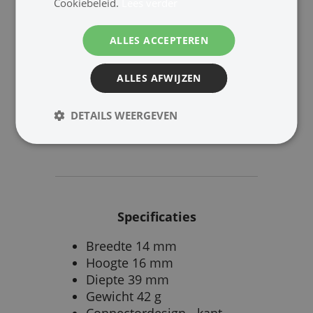
Cookiebeleid.
Lees verder
ALLES ACCEPTEREN
Gereedscha
Switching
ALLES AFWIJZEN
p
DETAILS WEERGEVEN
Specificaties
Breedte 14 mm
Hoogte 16 mm
Diepte 39 mm
Gewicht 42 g
Connectordesign - kant