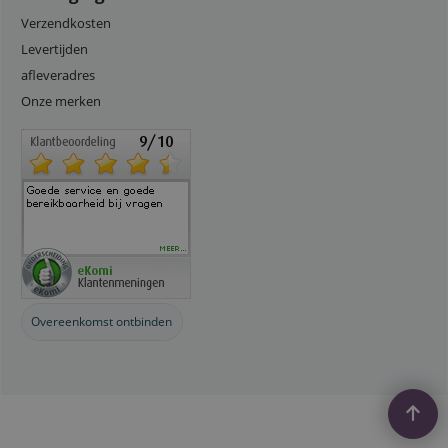
Verzendkosten
Levertijden
afleveradres
Onze merken
Overeenkomst ontbinden
Webwinkel gemaakt met
ShopFactory webwinkel
software.