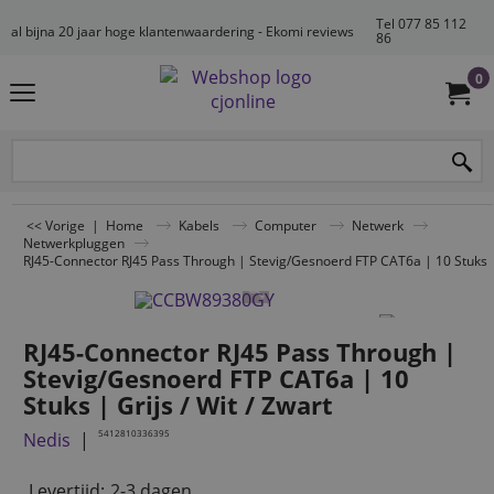
Tel 077 85 112
al bijna 20 jaar hoge klantenwaardering - Ekomi reviews
86
0
<< Vorige
|
Home
Kabels
Computer
Netwerk
Netwerkpluggen
RJ45-Connector RJ45 Pass Through | Stevig/Gesnoerd FTP CAT6a | 10 Stuks | 
RJ45-Connector RJ45 Pass Through |
Stevig/Gesnoerd FTP CAT6a | 10
Stuks | Grijs / Wit / Zwart
5412810336395
Nedis
Levertijd:
2-3 dagen