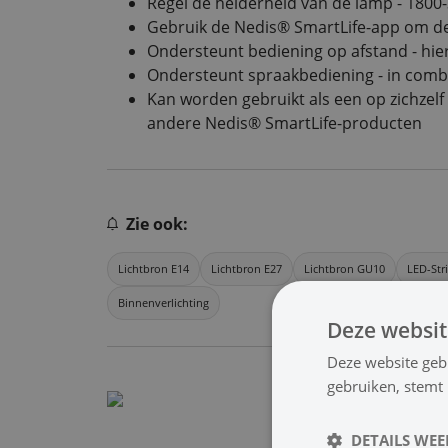
Regel de helderheid van de lamp - 1800
Gebruik de Nedis® SmartLife-app om de t
Ondersteunt bediening op afstand - hie
Ondersteunt spraakbediening - in com
Kan worden gebruikt als een op zichze
andere Nedis® SmartLife-producten
Zie ook:
Lichtbron E14
Lichtbron E27
Lichtbron GU10
LED-Str
Binnenverlichting
Deze websit
Deze website geb
gebruiken, stemt
DETAILS WE