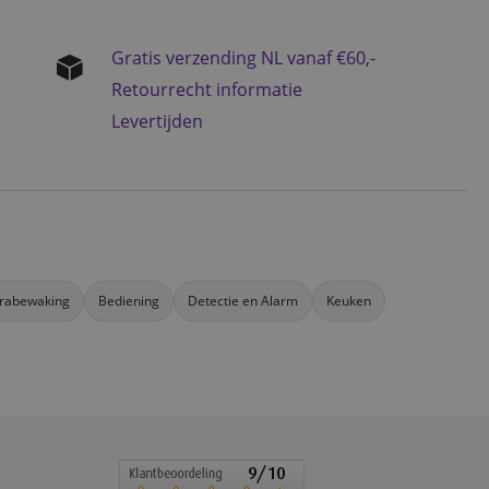
Gratis verzending NL vanaf €60,-
Retourrecht informatie
Levertijden
rabewaking
Bediening
Detectie en Alarm
Keuken