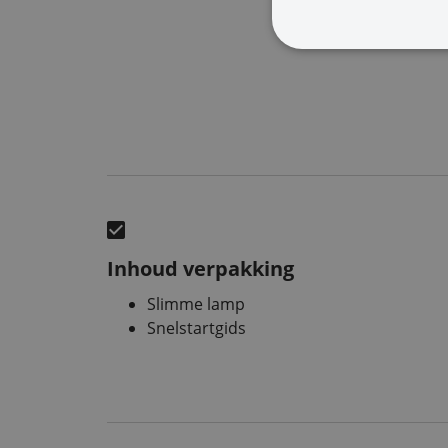
Inhoud verpakking
Slimme lamp
Snelstartgids