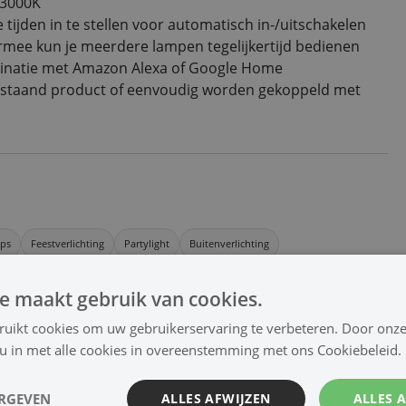
-3000K
ijden in te stellen voor automatisch in-/uitschakelen
rmee kun je meerdere lampen tegelijkertijd bedienen
binatie met Amazon Alexa of Google Home
lf staand product of eenvoudig worden gekoppeld met
ips
Feestverlichting
Partylight
Buitenverlichting
e maakt gebruik van cookies.
ruikt cookies om uw gebruikerservaring te verbeteren. Door onze
 u in met alle cookies in overeenstemming met ons Cookiebeleid.
Bekijk ook | SmartLife afstandsbediening
ERGEVEN
ALLES AFWIJZEN
ALLES 
Je kunt je naast de App ook slimme lampen