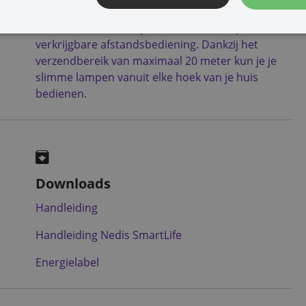
eenvoudig in- of uitschakelen of de helderheid
van met één klik aanpassen met deze apart
verkrijgbare afstandsbediening. Dankzij het
verzendbereik van maximaal 20 meter kun je je
slimme lampen vanuit elke hoek van je huis
bedienen.
Downloads
Handleiding
Handleiding Nedis SmartLife
Energielabel