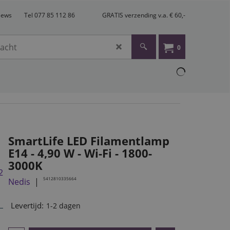
views
Tel 077 85 112 86
GRATIS verzending v.a. € 60,-
0
SmartLife LED Filamentlamp
E14 - 4,90 W - Wi-Fi - 1800-
3000K
5412810335664
Nedis
Levertijd:
1-2 dagen