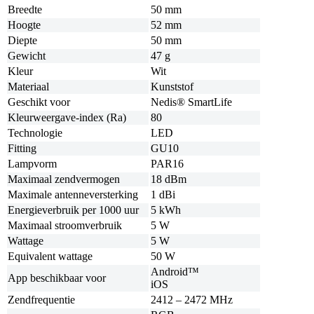
Breedte
50 mm
Hoogte
52 mm
Diepte
50 mm
Gewicht
47 g
Kleur
Wit
Materiaal
Kunststof
Geschikt voor
Nedis® SmartLife
Kleurweergave‑index (Ra)
80
Technologie
LED
Fitting
GU10
Lampvorm
PAR16
Maximaal zendvermogen
18 dBm
Maximale antenneversterking
1 dBi
Energieverbruik per 1000 uur
5 kWh
Maximaal stroomverbruik
5 W
Wattage
5 W
Equivalent wattage
50 W
Android™
App beschikbaar voor
iOS
Zendfrequentie
2412 – 2472 MHz