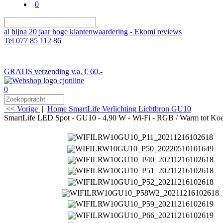
0
al bijna 20 jaar hoge klantenwaardering - Ekomi reviews
Tel 077 85 112 86
GRATIS verzending v.a. € 60,-
0
<< Vorige
|
Home
SmartLife
Verlichting
Lichtbron GU10
SmartLife LED Spot - GU10 - 4,90 W - Wi-Fi - RGB / Warm tot Koe