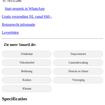
0778511286
Start gesprek in WhatsApp
Gratis verzending NL vanaf €60,-
Retourrecht informatie
Levertijden
Zie meer SmartLife:
Schakelaar
Stopcontacten
Videodeurbel
Camerabewaking
Bediening
Detectie en Alarm
Keuken
Verzorging
Klimaat
Specificaties