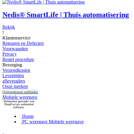
Nedis® SmartLife | Thuis automatisering
Bekijk
!
Klantenservice
Retouren en Defecten
Voorwaarden
Privacy
Bestel procedure
Bezorging
Verzendkosten
Levertijden
afleveradres
Onze merken
Overeenkomst ontbinden
Mobiele weergave
Webwinkel gemaakt met
ShopFactory webwinkel
software.
Home
PC weergave
Mobiele weergave