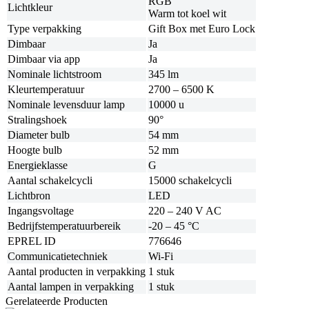
RGB
Lichtkleur
Warm tot koel wit
Type verpakking
Gift Box met Euro Lock
Dimbaar
Ja
Dimbaar via app
Ja
Nominale lichtstroom
345 lm
Kleurtemperatuur
2700 – 6500 K
Nominale levensduur lamp
10000 u
Stralingshoek
90°
Diameter bulb
54 mm
Hoogte bulb
52 mm
Energieklasse
G
Aantal schakelcycli
15000 schakelcycli
Lichtbron
LED
Ingangsvoltage
220 – 240 V AC
Bedrijfstemperatuurbereik
-20 – 45 °C
EPREL ID
776646
Communicatietechniek
Wi‑Fi
Aantal producten in verpakking
1 stuk
Aantal lampen in verpakking
1 stuk
Gerelateerde Producten