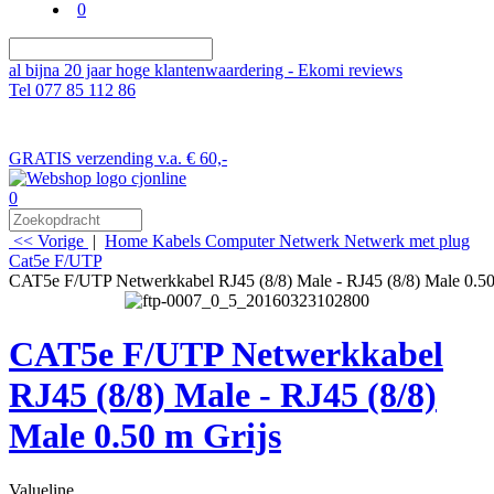
0
al bijna 20 jaar hoge klantenwaardering - Ekomi reviews
Tel 077 85 112 86
GRATIS verzending v.a. € 60,-
0
<< Vorige
|
Home
Kabels
Computer
Netwerk
Netwerk met plug
Cat5e F/UTP
CAT5e F/UTP Netwerkkabel RJ45 (8/8) Male - RJ45 (8/8) Male 0.50
CAT5e F/UTP Netwerkkabel
RJ45 (8/8) Male - RJ45 (8/8)
Male 0.50 m Grijs
Valueline