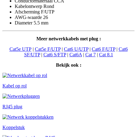
Conductormateriaal CCA
Kabelontwerp Rond
Afscherming F/UTP
AWG-waarde 26
Diameter 5.5 mm
Meer netwerkkabels met plug :
Cat5e UTP
|
Cat5e F/UTP
|
Cat6 U/UTP
|
Cat6 F/UTP
|
Cat6
SF/UTP
|
Cat6 S/FTP
|
Cat6A
|
Cat 7
|
Cat 8.1
Bekijk ook :
Kabel op rol
RJ45 plug
Koppelstuk