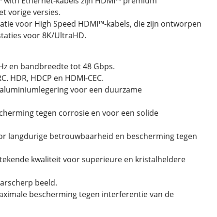
I™ with Ethernet-kabels zijn HDMI™ premium
t vorige versies.
catie voor High Speed HDMI™-kabels, die zijn ontworpen
taties voor 8K/UltraHD.
 Hz en bandbreedte tot 48 Gbps.
ARC. HDR, HDCP en HDMI-CEC.
 aluminiumlegering voor een duurzame
cherming tegen corrosie en voor een solide
or langdurige betrouwbaarheid en bescherming tegen
tekende kwaliteit voor superieure en kristalheldere
arscherp beeld.
ximale bescherming tegen interferentie van de