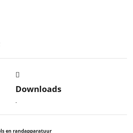
C
Downloads
-
ls en randapparatuur