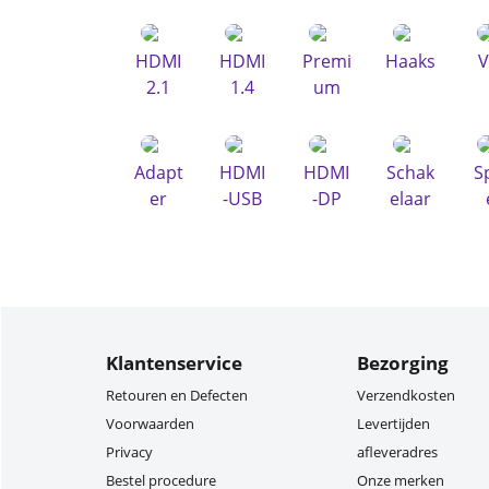
HDMI
HDMI
Premi
Haaks
V
2.1
1.4
um
Adapt
HDMI
HDMI
Schak
Sp
er
-USB
-DP
elaar
Klantenservice
Bezorging
Retouren en Defecten
Verzendkosten
Voorwaarden
Levertijden
Privacy
afleveradres
Bestel procedure
Onze merken