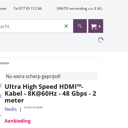
views
Tel 077 85 112 86
GRATIS verzending v.a. € 60,-
0
 meter
Nu extra scherp geprijsd!
Ultra High Speed ​​HDMI™-
Kabel - 8K@60Hz - 48 Gbps - 2
meter
5412810318940
Nedis
Aanbieding