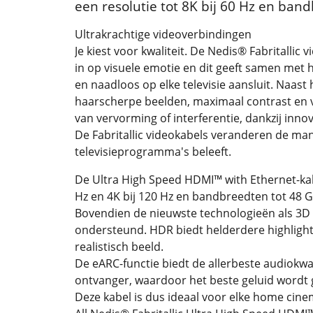
een resolutie tot 8K bij 60 Hz en ban
Ultrakrachtige videoverbindingen
Je kiest voor kwaliteit. De Nedis® Fabritallic
in op visuele emotie en dit geeft samen met h
en naadloos op elke televisie aansluit. Naast
haarscherpe beelden, maximaal contrast en voll
van vervorming of interferentie, dankzij inno
De Fabritallic videokabels veranderen de man
televisieprogramma's beleeft.
De Ultra High Speed HDMI™ with Ethernet-ka
Hz en 4K bij 120 Hz en bandbreedten tot 48 
Bovendien de nieuwste technologieën als 3
ondersteund. HDR biedt helderdere highlight
realistisch beeld.
De eARC-functie biedt de allerbeste audiokwal
ontvanger, waardoor het beste geluid wordt 
Deze kabel is dus ideaal voor elke home cin