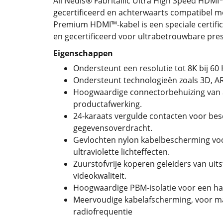
All Nedis® Fabritallic Ultra High Speed HDM
gecertificeerd en achterwaarts compatibel me
Premium HDMI™-kabel is een speciale certifi
en gecertificeerd voor ultrabetrouwbare pres
Eigenschappen
Ondersteunt een resolutie tot 8K bij 60
Ondersteunt technologieën zoals 3D, 
Hoogwaardige connectorbehuizing van
productafwerking.
24-karaats vergulde contacten voor bes
gegevensoverdracht.
Gevlochten nylon kabelbescherming vo
ultraviolette lichteffecten.
Zuurstofvrije koperen geleiders van uits
videokwaliteit.
Hoogwaardige PBM-isolatie voor een ha
Meervoudige kabelafscherming, voor ma
radiofrequentie