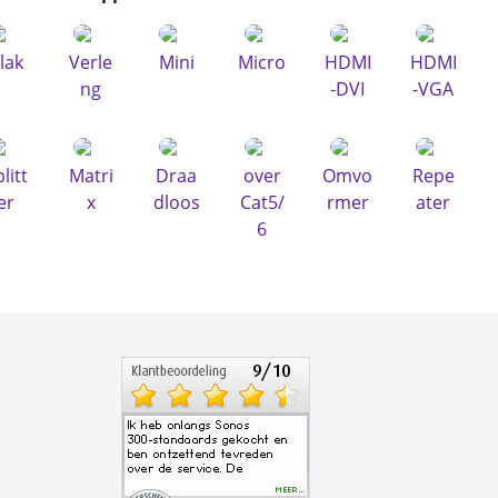
lak
Verle
Mini
Micro
HDMI
HDMI
ng
-DVI
-VGA
litt
Matri
Draa
over
Omvo
Repe
er
x
dloos
Cat5/
rmer
ater
6