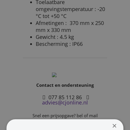
Toelaatbare
omgevingstemperatuur : -20
°C tot +50 °C
Afmetingen : 370 mm x 250
mm x 330 mm
Gewicht : 4.5 kg
Bescherming : IP66
Contact en ondersteuning
077 85 112 86
advies@cjonline.nl
Snel een prijsopgave? bel of mail
×