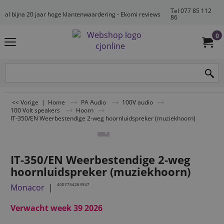
Tel 077 85 112
al bijna 20 jaar hoge klantenwaardering - Ekomi reviews
86
0
<< Vorige
|
Home
PA Audio
100V audio
100 Volt speakers
Hoorn
IT-350/EN Weerbestendige 2-weg hoornluidspreker (muziekhoorn)
IT-350/EN Weerbestendige 2-weg
hoornluidspreker (muziekhoorn)
4007754263947
Monacor
Verwacht week 39 2026