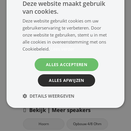
Deze website maakt gebruik
van cookies.
Deze website gebruikt cookies om uw
gebruikerservaring te verbeteren. Door
Inhoud verpakking
onze website te gebruiken, stemt u in met
alle cookies in overeenstemming met ons
1x Speaker
Cookiebeleid.
Lees verder
ALLES ACCEPTEREN
Downloads
ALLES AFWIJZEN
Handleiding
DETAILS WEERGEVEN
Bekijk | Meer speakers
Hoorn
Opbouw 4/8 Ohm